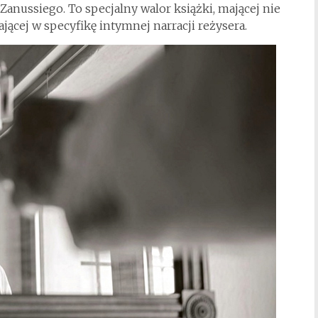
nussiego. To specjalny walor książki, mającej nie
jącej w specyfikę intymnej narracji reżysera.