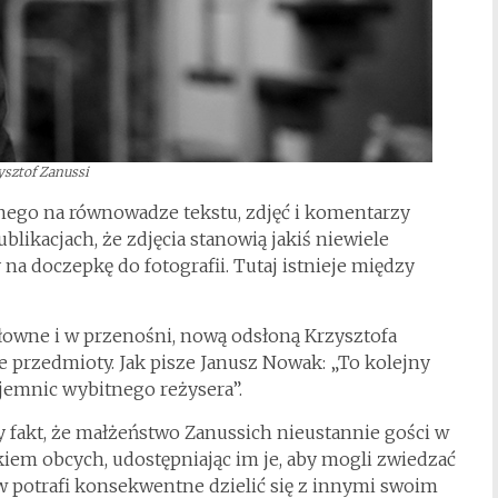
ysztof Zanussi
ego na równowadze tekstu, zdjęć i komentarzy
ublikacjach, że zdjęcia stanowią jakiś niewiele
 na doczepkę do fotografii. Tutaj istnieje między
owne i w przenośni, nową odsłoną Krzysztofa
 przedmioty. Jak pisze Janusz Nowak: „To kolejny
ajemnic wybitnego reżysera”.
 fakt, że małżeństwo Zanussich nieustannie gości w
kiem obcych, udostępniając im je, aby mogli zwiedzać
w potrafi konsekwentne dzielić się z innymi swoim