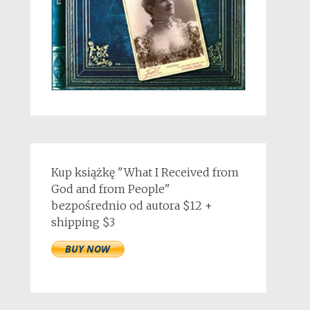
Kup książkę "What I Received from
God and from People"
bezpośrednio od autora $12 +
shipping $3