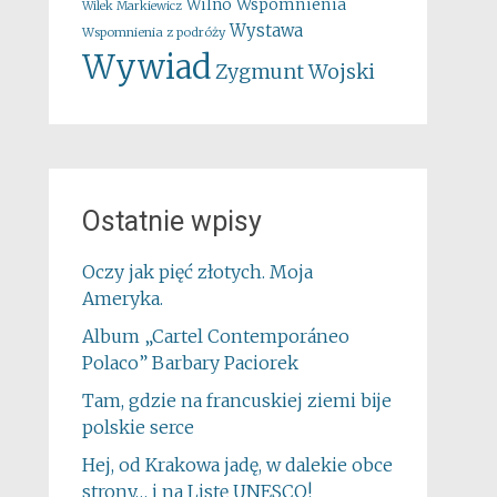
Wspomnienia
Wilno
Wilek Markiewicz
Wystawa
Wspomnienia z podróży
Wywiad
Zygmunt Wojski
Ostatnie wpisy
Oczy jak pięć złotych. Moja
Ameryka.
Album „Cartel Contemporáneo
Polaco” Barbary Paciorek
Tam, gdzie na francuskiej ziemi bije
polskie serce
Hej, od Krakowa jadę, w dalekie obce
strony… i na Listę UNESCO!