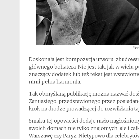
Krz
Doskonała jest kompozycja utworu, zbudowan
głównego bohatera. Nie jest tak, jak w wielu p
znaczący dodatek lub też tekst jest wstawiony
nimi pełna harmonia.
Tak obmyślaną publikację można nazwać dosł
Zanussiego, przedstawionego przez posiadane
krok na drodze prowadzącej do rozwikłania t
Smaku tej opowieści dodaje mało nagłośniony
swoich domach nie tylko znajomych, ale i cał
Warszawę czy Paryż. Nietypowo dla celebrytó