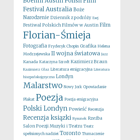
Boehm
Austin Polish Film
Australia
Festival
Boże
Narodzenie
Dziennik z podróży
Esej
Film
Festiwal Polskich Filmów w Austin
Florian-Śmieja
Fotografia
Grafika
Fryderyk Chopin
Helena
II wojna światowa
Modrzejewska
Jazz
Kazimierz Braun
Kanada
Katarzyna Szrodt
Literatura emigracyjna
Kazimierz Głaz
Literatura
Londyn
hiszpańskojęzyczna
Malarstwo
Opowiadanie
Nowy Jork
Poezja
Plakat
Poezja emigracyjna
Polski Londyn
Powieść
Recenzja
Recenzja ksiązki
Rzeźba
Rysunek
Salon Poezji Muzyki i Teatru
Teatr
Toronto
spełnionych nadziei
Tłumaczenie