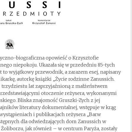
tyczno-biograficzna opowieść o Krzysztofie
nego niepokoju. Ukazała się w przededniu 85-tych
st to wyjątkowy przewodnik, a zarazem esej, napisany
karkę, autorkę książki „Życie rodzinne Zanussich.
 trzydziestu lat zaprzyjaźnioną z małżeństwem
 przedstawiającymi otoczenie reżysera, wykonanymi
skiego. Bliska znajomość Gruszki-Zych z jej
ajników literatury dokumentalnej, wstępuje w krąg
ystąpieniach i publikacjach reżysera „Barw
ostępnych dla odwiedzających dom Zanussich w
Żoliborzu, jak również – w centrum Paryża, zostały