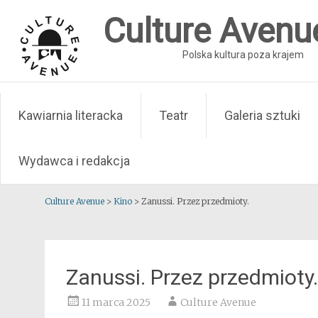
Skip
Culture Avenu
to
content
Polska kultura poza krajem
Kawiarnia literacka
Teatr
Galeria sztuki
Wydawca i redakcja
Culture Avenue
>
Kino
>
Zanussi. Przez przedmioty.
Zanussi. Przez przedmioty.
11 marca 2025
Culture Avenue