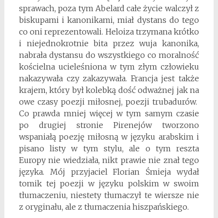
sprawach, poza tym Abelard całe życie walczył z
biskupami i kanonikami, miał dystans do tego
co oni reprezentowali. Heloiza trzymana krótko
i niejednokrotnie bita przez wuja kanonika,
nabrała dystansu do wszystkiego co moralność
kościelna ucieleśniona w tym złym człowieku
nakazywała czy zakazywała. Francja jest także
krajem, który był kolebką dość odważnej jak na
owe czasy poezji miłosnej, poezji trubadurów.
Co prawda mniej więcej w tym samym czasie
po drugiej stronie Pirenejów tworzono
wspaniałą poezję miłosną w języku arabskim i
pisano listy w tym stylu, ale o tym reszta
Europy nie wiedziała, nikt prawie nie znał tego
języka. Mój przyjaciel Florian Śmieja wydał
tomik tej poezji w języku polskim w swoim
tłumaczeniu, niestety tłumaczył te wiersze nie
z oryginału, ale z tłumaczenia hiszpańskiego.