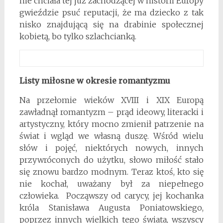
nie chciała tej już zachodzącej w historii Europy
gwieździe psuć reputacji, że ma dziecko z tak
nisko znajdującą się na drabinie społecznej
kobietą, bo tylko szlachcianką.
Listy miłosne w okresie romantyzmu
Na przełomie wieków XVIII i XIX Europą
zawładnął romantyzm – prąd ideowy, literacki i
artystyczny, który mocno zmienił patrzenie na
świat i wgląd we własną duszę. Wśród wielu
słów i pojęć, niektórych nowych, innych
przywróconych do użytku, słowo miłość stało
się znowu bardzo modnym. Teraz ktoś, kto się
nie kochał, uważany był za niepełnego
człowieka. Począwszy od carycy, jej kochanka
króla Stanisława Augusta Poniatowskiego,
poprzez innych wielkich tego świata, wszyscy