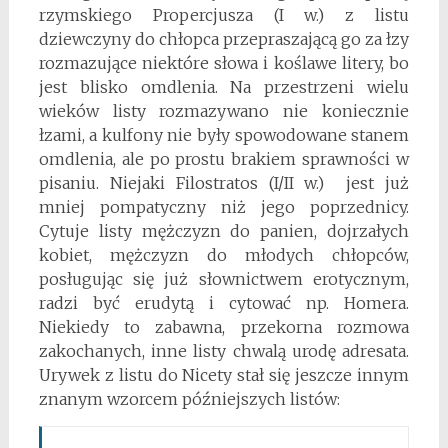
rzymskiego Propercjusza (I w.) z listu
dziewczyny do chłopca przepraszającą go za łzy
rozmazujące niektóre słowa i koślawe litery, bo
jest blisko omdlenia. Na przestrzeni wielu
wieków listy rozmazywano nie koniecznie
łzami, a kulfony nie były spowodowane stanem
omdlenia, ale po prostu brakiem sprawności w
pisaniu. Niejaki Filostratos (I/II w.) jest już
mniej pompatyczny niż jego poprzednicy.
Cytuje listy mężczyzn do panien, dojrzałych
kobiet, mężczyzn do młodych chłopców,
posługując się już słownictwem erotycznym,
radzi być erudytą i cytować np. Homera.
Niekiedy to zabawna, przekorna rozmowa
zakochanych, inne listy chwalą urodę adresata.
Urywek z listu do Nicety stał się jeszcze innym
znanym wzorcem późniejszych listów: