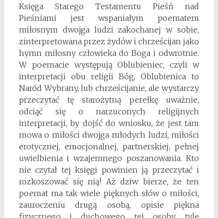
Księga Starego Testamentu Pieśń nad
Pieśniami jest wspaniałym poematem
miłosnym dwojga ludzi zakochanej w sobie,
zinterpretowana przez żydów i chrześcijan jako
hymn miłosny człowieka do Boga i odwrotnie.
W poemacie występują Oblubieniec, czyli w
interpretacji obu religii Bóg, Oblubienica to
Naród Wybrany, lub chrześcijanie, ale wystarczy
przeczytać tę starożytną perełkę uważnie,
odciąć się o narzuconych religijnych
interpretacji, by dojść do wniosku, że jest tam
mowa o miłości dwojga młodych ludzi, miłości
erotycznej, emocjonalnej, partnerskiej, pełnej
uwielbienia i wzajemnego poszanowania. Kto
nie czytał tej księgi powinien ją przeczytać i
rozkoszować się nią! Aż dziw bierze, że ten
poemat ma tak wiele pięknych słów o miłości,
zauroczeniu drugą osobą, opisie piękna
fizycznego i duchowego tej osoby, tyle