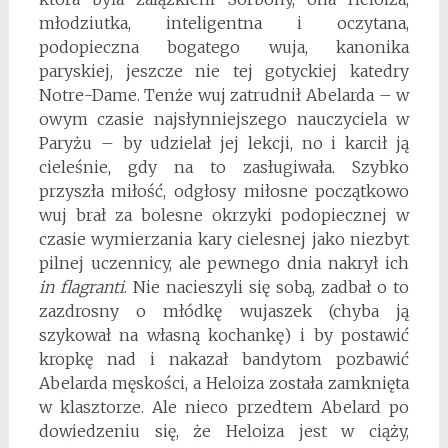
młodziutka, inteligentna i oczytana,
podopieczna bogatego wuja, kanonika
paryskiej, jeszcze nie tej gotyckiej katedry
Notre-Dame. Tenże wuj zatrudnił Abelarda – w
owym czasie najsłynniejszego nauczyciela w
Paryżu – by udzielał jej lekcji, no i karcił ją
cieleśnie, gdy na to zasługiwała. Szybko
przyszła miłość, odgłosy miłosne początkowo
wuj brał za bolesne okrzyki podopiecznej w
czasie wymierzania kary cielesnej jako niezbyt
pilnej uczennicy, ale pewnego dnia nakrył ich
in flagranti
. Nie nacieszyli się sobą, zadbał o to
zazdrosny o młódkę wujaszek (chyba ją
szykował na własną kochankę) i by postawić
kropkę nad i nakazał bandytom pozbawić
Abelarda męskości, a Heloiza została zamknięta
w klasztorze. Ale nieco przedtem Abelard po
dowiedzeniu się, że Heloiza jest w ciąży,