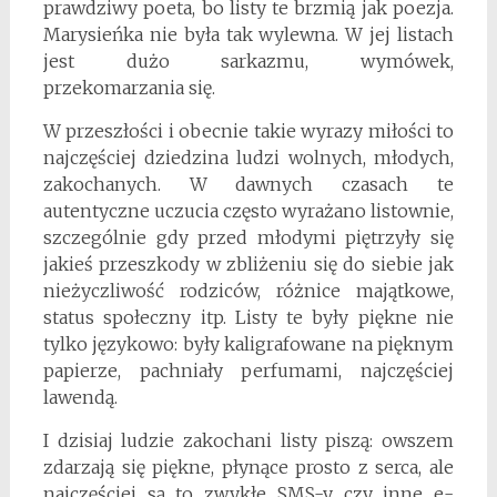
prawdziwy poeta, bo listy te brzmią jak poezja.
Marysieńka nie była tak wylewna. W jej listach
jest dużo sarkazmu, wymówek,
przekomarzania się.
W przeszłości i obecnie takie wyrazy miłości to
najczęściej dziedzina ludzi wolnych, młodych,
zakochanych. W dawnych czasach te
autentyczne uczucia często wyrażano listownie,
szczególnie gdy przed młodymi piętrzyły się
jakieś przeszkody w zbliżeniu się do siebie jak
nieżyczliwość rodziców, różnice majątkowe,
status społeczny itp. Listy te były piękne nie
tylko językowo: były kaligrafowane na pięknym
papierze, pachniały perfumami, najczęściej
lawendą.
I dzisiaj ludzie zakochani listy piszą: owszem
zdarzają się piękne, płynące prosto z serca, ale
najczęściej są to zwykłe SMS-y czy inne e-