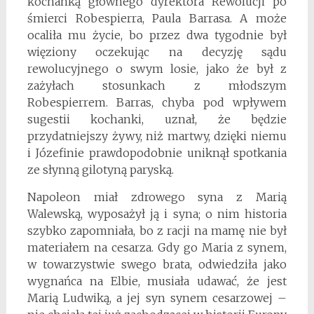
kochanką głównego dyrektora Rewolucji po
śmierci Robespierra, Paula Barrasa. A może
ocaliła mu życie, bo przez dwa tygodnie był
więziony oczekując na decyzję sądu
rewolucyjnego o swym losie, jako że był z
zażyłach stosunkach z młodszym
Robespierrem. Barras, chyba pod wpływem
sugestii kochanki, uznał, że będzie
przydatniejszy żywy, niż martwy, dzięki niemu
i Józefinie prawdopodobnie uniknął spotkania
ze słynną gilotyną paryską.
Napoleon miał zdrowego syna z Marią
Walewską, wyposażył ją i syna; o nim historia
szybko zapomniała, bo z racji na mamę nie był
materiałem na cesarza. Gdy go Maria z synem,
w towarzystwie swego brata, odwiedziła jako
wygnańca na Elbie, musiała udawać, że jest
Marią Ludwiką, a jej syn synem cesarzowej –