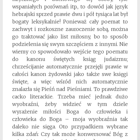
wspaniałych porównań itp., to dowód jak język
hebrajski sprzed prawie dwu i pół tysiąca lat był
bogaty leksykalnie! Ponieważ cały poemat to
zachwyt i rozkoszne zauroczenie sobą, można
go traktować jako list miłosny, bo to sposób
podzielenia się swym szczęściem z innymi. Nie
wiemy co spowodowało wejście tego poematu
do kanonu świętych ksiąg judaizmu;
chrześcijanie automatycznie przejęli prawie w
całości kanon żydowski jako także swe księgi
święte, a więc wśród nich automatycznie
znalazła się Pieśń nad Pieśniami. To prawdziwe
cacko literackie. Trzeba mieć jednak dużo
wyobraźni, żeby widzieć w tym dziele
wyrażenie miłości Boga do człowieka i
człowieka do Boga – moja wyobraźnia tak
daleko nie sięga. Oto przypadkiem wybrane
kilka zdań: Czy tak może konwersować Bóg z