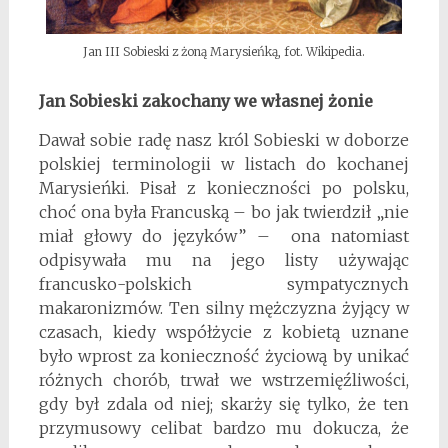
Jan III Sobieski z żoną Marysieńką, fot. Wikipedia.
Jan Sobieski zakochany we własnej żonie
Dawał sobie radę nasz król Sobieski w doborze
polskiej terminologii w listach do kochanej
Marysieńki. Pisał z konieczności po polsku,
choć ona była Francuską – bo jak twierdził „nie
miał głowy do języków” – ona natomiast
odpisywała mu na jego listy używając
francusko-polskich sympatycznych
makaronizmów. Ten silny mężczyzna żyjący w
czasach, kiedy współżycie z kobietą uznane
było wprost za konieczność życiową by unikać
różnych chorób, trwał we wstrzemięźliwości,
gdy był zdala od niej; skarży się tylko, że ten
przymusowy celibat bardzo mu dokucza, że