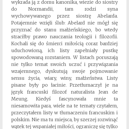
wykrada ją z domu kanonika, wiezie do siostry
do Normandii, tam rodzi syna
wychowywanego przez siostrę Abelarda.
Potajemnie wzięli ślub: Abelard nie mógł się
przyznać do stanu małżeńskiego, bo wtedy
straciłby prawo nauczania teologii i filozofii.
Kochali się do śmierci miłością coraz bardziej
uduchowioną, ich listy zapełniały pustkę
spowodowaną rozstaniem. W listach poruszają
nie tylko temat swoich uczuć i przywiązania
wzajemnego, dyskutują swoje pojmowanie
sensu życia, wiary, winy, małżeństwa. Listy
pisane były po łacinie. Przetłumaczył je na
język francuski filozof naturalista Jean de
Meung. Kiedyś fascynowała mnie ta
niesamowita para, wiele na te tematy czytałem,
przeczytałem listy w tłumaczeniu francuskim i
polskim. Nie ma tu miejsca, by szerzej rozwinąć
wątek tej wspaniałej miłości, ograniczę się tylko