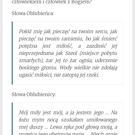
człowiekiem i człowiek z Bogiem?
Słowa Oblubieńca:
Połóż mię jak pieczęć na twoim sercu, jak
pieczęć na twoim ramieniu, bo jak śmierć
potężna jest miłość, a zazdrość jej
nieprzejednana jak Szeol (miejsce pobytu
zmarłych), żar jej to żar ognia, uderzenie
boskiego gromu. Wody wielkie nie zdołają
ugasić miłości, nie zatopią jej rzeki.
Słowa Oblubienicy:
Mój miły jest mój, a ja jestem jego … Na
łożu mym nocą szukałam umiłowanego
mej duszy … Lewa ręka pod głową moją, a
prawica jego obejmuje mnie … Niech mnie