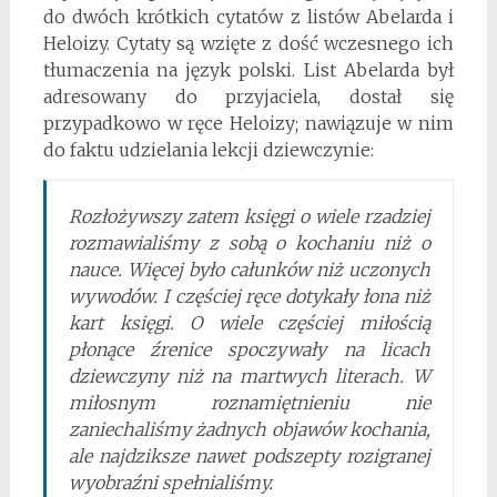
do dwóch krótkich cytatów z listów Abelarda i
Heloizy. Cytaty są wzięte z dość wczesnego ich
tłumaczenia na język polski. List Abelarda był
adresowany do przyjaciela, dostał się
przypadkowo w ręce Heloizy; nawiązuje w nim
do faktu udzielania lekcji dziewczynie:
Rozłożywszy zatem księgi o wiele rzadziej
rozmawialiśmy z sobą o kochaniu niż o
nauce. Więcej było całunków niż uczonych
wywodów. I częściej ręce dotykały łona niż
kart księgi. O wiele częściej miłością
płonące źrenice spoczywały na licach
dziewczyny niż na martwych literach. W
miłosnym roznamiętnieniu nie
zaniechaliśmy żadnych objawów kochania,
ale najdziksze nawet podszepty rozigranej
wyobraźni spełnialiśmy.