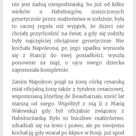
nie jest żadną niespodzianką, bo już od kilku
wieków u Habsburgów, zniszczonych
genetycznie przez małżeństwa w rodzinie, była
to raczej reguła niż wyjątek, że dzieci nie
chciały przychodzić na świat, a gdy się rodziły,
były najczęściej obciążone genetycznie. Nie
kochała Napoleona, po jego upadku wyniosła
się z Francji do swej posiadłości, wyszła
ponownie za mąż, o ojcu swego dziecka
zapomniała kompletnie.
Zanim Napoleon pojął za żonę córkę cesarską
miał oficjalną żonę także z tytułem cesarzowej,
wspomnianą Józefinę de Beauharnais, sześć lat
starszą od niego. Współżył z nią (i z Marią
Walewską) gdy był oficjalnie związany z
Habsburżanką. Było to burzliwe małżeństwo,
zdradzali się na lewo i prawo, ale po swojemu
kochał ją; gdy wracał po klęsce w Rosji, już spod