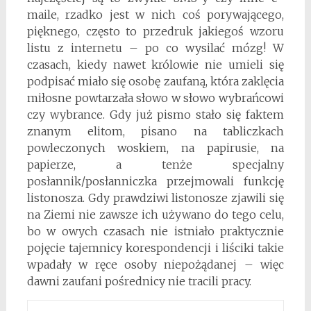
maile, rzadko jest w nich coś porywającego,
pięknego, często to przedruk jakiegoś wzoru
listu z internetu – po co wysilać mózg! W
czasach, kiedy nawet królowie nie umieli się
podpisać miało się osobę zaufaną, która zaklęcia
miłosne powtarzała słowo w słowo wybrańcowi
czy wybrance. Gdy już pismo stało się faktem
znanym elitom, pisano na tabliczkach
powleczonych woskiem, na papirusie, na
papierze, a tenże specjalny
posłannik/posłanniczka przejmowali funkcję
listonosza. Gdy prawdziwi listonosze zjawili się
na Ziemi nie zawsze ich używano do tego celu,
bo w owych czasach nie istniało praktycznie
pojęcie tajemnicy korespondencji i liściki takie
wpadały w ręce osoby niepożądanej – więc
dawni zaufani pośrednicy nie tracili pracy.