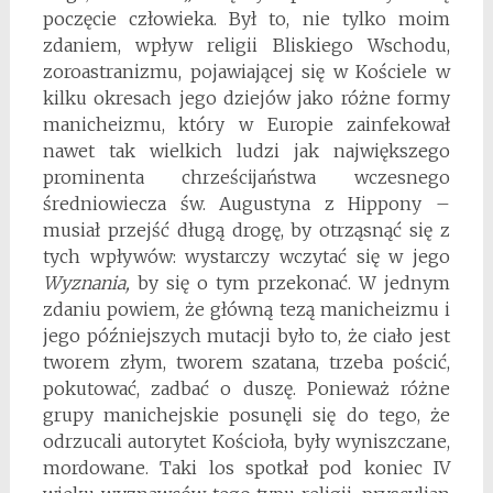
poczęcie człowieka. Był to, nie tylko moim
zdaniem, wpływ religii Bliskiego Wschodu,
zoroastranizmu, pojawiającej się w Kościele w
kilku okresach jego dziejów jako różne formy
manicheizmu, który w Europie zainfekował
nawet tak wielkich ludzi jak największego
prominenta chrześcijaństwa wczesnego
średniowiecza św. Augustyna z Hippony –
musiał przejść długą drogę, by otrząsnąć się z
tych wpływów: wystarczy wczytać się w jego
Wyznania,
by się o tym przekonać. W jednym
zdaniu powiem, że główną tezą manicheizmu i
jego późniejszych mutacji było to, że ciało jest
tworem złym, tworem szatana, trzeba pościć,
pokutować, zadbać o duszę. Ponieważ różne
grupy manichejskie posunęli się do tego, że
odrzucali autorytet Kościoła, były wyniszczane,
mordowane. Taki los spotkał pod koniec IV