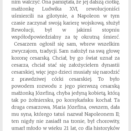
nim walczyć. Ona pamiętała, że jej dalszą ciotkę,
małżonkę Ludwika XVI, rewolucjoniści
uśmiercili na gilotynie, a Napoleon w tym
czasie zaczynał swoją karierę wojskową, służył
Rewolucji, był w jakimś stopniu
współodpowiedzialny za tę okrutną śmierć.
Cesarzem ogłosił się sam, wbrew wszelkim
zwyczajom, tradycji. Sam nałożył na swą głowę
koronę cesarską. Chciał, by go świat uznał za
cesarza, chciał stać się założycielem dynastii
cesarskiej, więc jego dzieci musiały się narodzić
z prawdziwej córki cesarskiej. To było
powodem rozwodu z jego pierwszą cesarską
małżonką Józefiną, chyba jedyną kobietą, którą
tak po żołniersku, po korsykańsku kochał. Ta
druga cesarzowa, Maria Józefina, owszem, dała
mu syna, którego tatuś nazwał Napoleonem II;
ten nigdy nie zasiadł na tronie, był chorowity,
umarł młodo w wieku 21 lat, co dla historyków