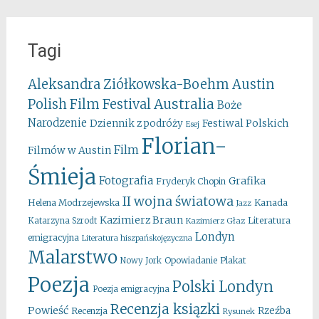
Tagi
Aleksandra Ziółkowska-Boehm
Austin
Australia
Polish Film Festival
Boże
Narodzenie
Festiwal Polskich
Dziennik z podróży
Esej
Florian-
Film
Filmów w Austin
Śmieja
Fotografia
Grafika
Fryderyk Chopin
II wojna światowa
Kanada
Helena Modrzejewska
Jazz
Kazimierz Braun
Literatura
Katarzyna Szrodt
Kazimierz Głaz
Londyn
emigracyjna
Literatura hiszpańskojęzyczna
Malarstwo
Opowiadanie
Plakat
Nowy Jork
Poezja
Polski Londyn
Poezja emigracyjna
Recenzja ksiązki
Powieść
Rzeźba
Recenzja
Rysunek