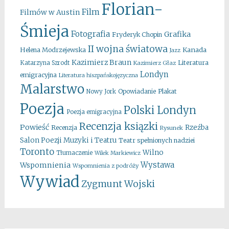
Florian-
Film
Filmów w Austin
Śmieja
Fotografia
Grafika
Fryderyk Chopin
II wojna światowa
Kanada
Helena Modrzejewska
Jazz
Kazimierz Braun
Literatura
Katarzyna Szrodt
Kazimierz Głaz
Londyn
emigracyjna
Literatura hiszpańskojęzyczna
Malarstwo
Opowiadanie
Plakat
Nowy Jork
Poezja
Polski Londyn
Poezja emigracyjna
Recenzja ksiązki
Powieść
Rzeźba
Recenzja
Rysunek
Salon Poezji Muzyki i Teatru
Teatr spełnionych nadziei
Toronto
Wilno
Tłumaczenie
Wilek Markiewicz
Wystawa
Wspomnienia
Wspomnienia z podróży
Wywiad
Zygmunt Wojski