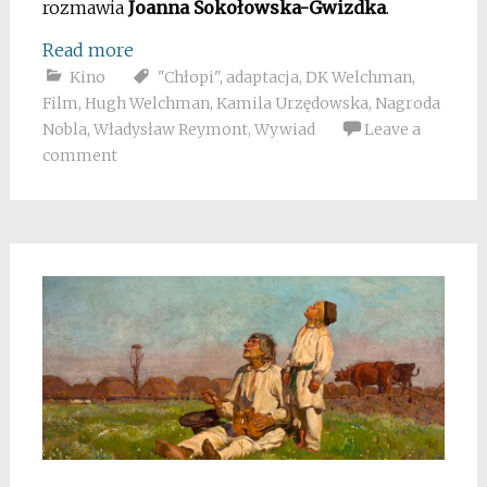
rozmawia
Joanna Sokołowska-Gwizdka
.
Read more
Kino
"Chłopi"
,
adaptacja
,
DK Welchman
,
Film
,
Hugh Welchman
,
Kamila Urzędowska
,
Nagroda
Nobla
,
Władysław Reymont
,
Wywiad
Leave a
comment