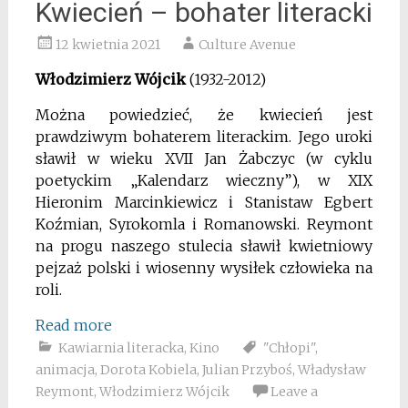
Kwiecień – bohater literacki
12 kwietnia 2021
Culture Avenue
Włodzimierz Wójcik
(1932-2012)
Można powiedzieć, że kwiecień jest
prawdziwym bohaterem literackim. Jego uroki
sławił w wieku XVII Jan Żabczyc (w cyklu
poetyckim „Kalendarz wieczny”), w XIX
Hieronim Marcinkiewicz i Stanistaw Egbert
Koźmian, Syrokomla i Romanowski. Reymont
na progu naszego stulecia sławił kwietniowy
pejzaż polski i wiosenny wysiłek człowieka na
roli.
Read more
Kawiarnia literacka
,
Kino
"Chłopi"
,
animacja
,
Dorota Kobiela
,
Julian Przyboś
,
Władysław
Reymont
,
Włodzimierz Wójcik
Leave a