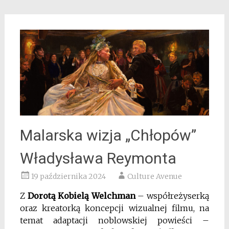
Malarska wizja „Chłopów”
Władysława Reymonta
19 października 2024
Culture Avenue
Z
Dorotą Kobielą Welchman
– współreżyserką
oraz kreatorką koncepcji wizualnej filmu, na
temat adaptacji noblowskiej powieści –