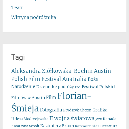
Teatr
Witryna podróżnika
Tagi
Aleksandra Ziółkowska-Boehm
Austin
Australia
Polish Film Festival
Boże
Narodzenie
Festiwal Polskich
Dziennik z podróży
Esej
Florian-
Film
Filmów w Austin
Śmieja
Fotografia
Grafika
Fryderyk Chopin
II wojna światowa
Kanada
Helena Modrzejewska
Jazz
Kazimierz Braun
Literatura
Katarzyna Szrodt
Kazimierz Głaz