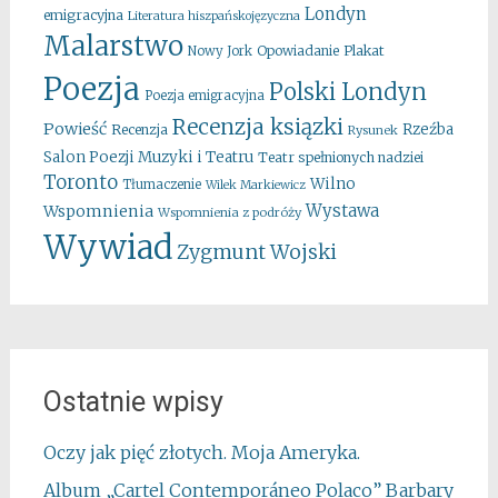
Londyn
emigracyjna
Literatura hiszpańskojęzyczna
Malarstwo
Opowiadanie
Plakat
Nowy Jork
Poezja
Polski Londyn
Poezja emigracyjna
Recenzja ksiązki
Powieść
Rzeźba
Recenzja
Rysunek
Salon Poezji Muzyki i Teatru
Teatr spełnionych nadziei
Toronto
Wilno
Tłumaczenie
Wilek Markiewicz
Wystawa
Wspomnienia
Wspomnienia z podróży
Wywiad
Zygmunt Wojski
Ostatnie wpisy
Oczy jak pięć złotych. Moja Ameryka.
Album „Cartel Contemporáneo Polaco” Barbary