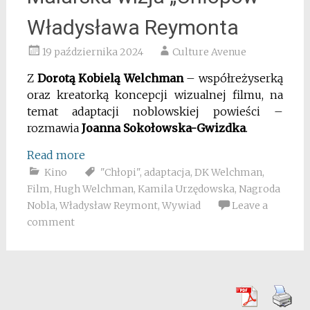
Władysława Reymonta
19 października 2024
Culture Avenue
Z
Dorotą Kobielą Welchman
– współreżyserką
oraz kreatorką koncepcji wizualnej filmu, na
temat adaptacji noblowskiej powieści –
rozmawia
Joanna Sokołowska-Gwizdka
.
Read more
Kino
"Chłopi"
,
adaptacja
,
DK Welchman
,
Film
,
Hugh Welchman
,
Kamila Urzędowska
,
Nagroda
Nobla
,
Władysław Reymont
,
Wywiad
Leave a
comment