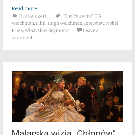
Read more
Bez kategorii
"The Peasants"
,
DK
Welchman
,
Film
,
Hugh Welchman
,
Interview
,
Nobel
Prize
,
Wladyslaw Reymomt
Leave a
comment
Malarska wizja „Chłopów”