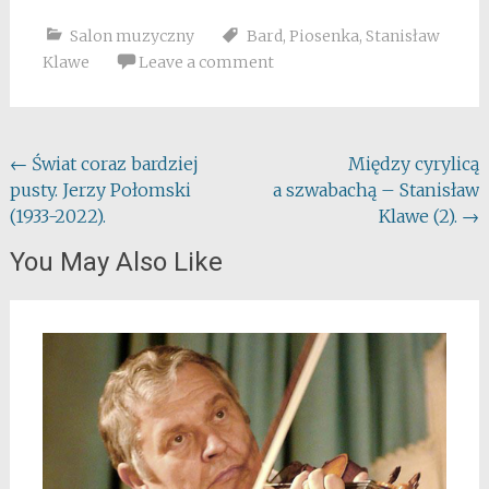
Salon muzyczny
Bard
,
Piosenka
,
Stanisław
Klawe
Leave a comment
Post
←
Świat coraz bardziej
Między cyrylicą
pusty. Jerzy Połomski
a szwabachą – Stanisław
navigation
(1933-2022).
Klawe (2).
→
You May Also Like