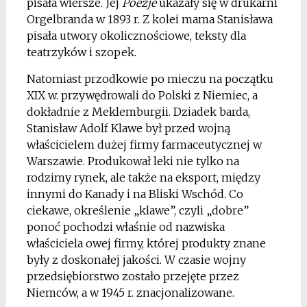
pisała wiersze. Jej
Poezje
ukazały się w drukarni
Orgelbranda w 1893 r. Z kolei mama Stanisława
pisała utwory okolicznościowe, teksty dla
teatrzyków i szopek.
Natomiast przodkowie po mieczu na początku
XIX w. przywędrowali do Polski z Niemiec, a
dokładnie z Meklemburgii. Dziadek barda,
Stanisław Adolf Klawe był przed wojną
właścicielem dużej firmy farmaceutycznej w
Warszawie. Produkował leki nie tylko na
rodzimy rynek, ale także na eksport, między
innymi do Kanady i na Bliski Wschód. Co
ciekawe, określenie „klawe”, czyli „dobre”
ponoć pochodzi właśnie od nazwiska
właściciela owej firmy, której produkty znane
były z doskonałej jakości. W czasie wojny
przedsiębiorstwo zostało przejęte przez
Niemców, a w 1945 r. znacjonalizowane.