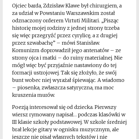
Ojciec barda, Zdzisław Klawe był chirurgiem, a
za udział w Powstaniu Warszawskim został
odznaczony orderem Virtuti Militari. „Pisząc
historię mojej rodziny z jednej strony trzeba
się więc przegryźć przez cyrylicę, a z drugiej
przez szwabachę” – mówi Stanisław.
Komunizm doprowadził jego antenatów – ze
strony ojca i matki – do ruiny materialnej. Nie
mógł więc być przyjaźnie nastawiony do tej
formacji ustrojowej. Tak się złożyło, że swój
bunt wobec niej wyrażał śpiewając. A wiadomo
– piosenka, zwłaszcza satyryczna, ma moc
kruszenia murów.
Poezją interesował się od dziecka. Pierwszy
wiersz rymowany napisał… podczas klasówki w
III klasie szkoły podstawowej. W szkole średniej
brał lekcje gitary w ognisku muzycznym, ale
jeszcze nie pisał własnych tekstów i nie