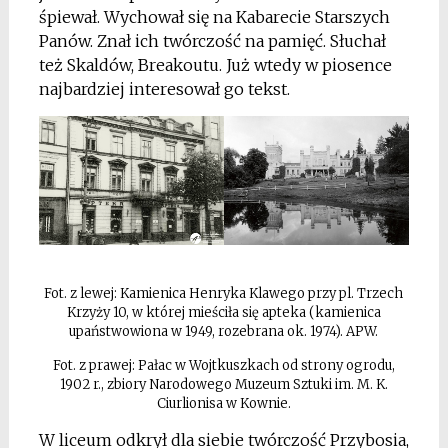
śpiewał. Wychował się na Kabarecie Starszych
Panów. Znał ich twórczość na pamięć. Słuchał
też Skaldów, Breakoutu. Już wtedy w piosence
najbardziej interesował go tekst.
*
Fot. z lewej: Kamienica Henryka Klawego przy pl. Trzech
Krzyży 10, w której mieściła się apteka (kamienica
upaństwowiona w 1949, rozebrana ok. 1974). APW.
Fot. z prawej: Pałac w Wojtkuszkach od strony ogrodu,
1902 r., zbiory Narodowego Muzeum Sztuki im. M. K.
Ciurlionisa w Kownie.
W liceum odkrył dla siebie twórczość Przybosia,