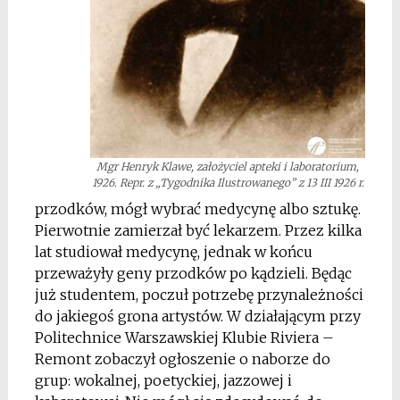
Mgr Henryk Klawe, założyciel apteki i laboratorium,
1926. Repr. z „Tygodnika Ilustrowanego” z 13 III 1926 r.
przodków, mógł wybrać medycynę albo sztukę.
Pierwotnie zamierzał być lekarzem. Przez kilka
lat studiował medycynę, jednak w końcu
przeważyły geny przodków po kądzieli. Będąc
już studentem, poczuł potrzebę przynależności
do jakiegoś grona artystów. W działającym przy
Politechnice Warszawskiej Klubie Riviera –
Remont zobaczył ogłoszenie o naborze do
grup: wokalnej, poetyckiej, jazzowej i