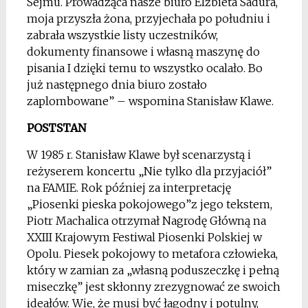
Sejmu. Prowadząca nasze biuro Elżbieta Sadura,
moja przyszła żona, przyjechała po południu i
zabrała wszystkie listy uczestników,
dokumenty finansowe i własną maszynę do
pisania I dzięki temu to wszystko ocalało. Bo
już następnego dnia biuro zostało
zaplombowane” – wspomina Stanisław Klawe.
POSTSTAN
W 1985 r. Stanisław Klawe był scenarzystą i
reżyserem koncertu „Nie tylko dla przyjaciół”
na FAMIE. Rok później za interpretację
„Piosenki pieska pokojowego”z jego tekstem,
Piotr Machalica otrzymał Nagrodę Główną na
XXIII Krajowym Festiwal Piosenki Polskiej w
Opolu. Piesek pokojowy to metafora człowieka,
który w zamian za „własną poduszeczkę i pełną
miseczkę” jest skłonny zrezygnować ze swoich
ideałów. Wie, że musi być łagodny i potulny,