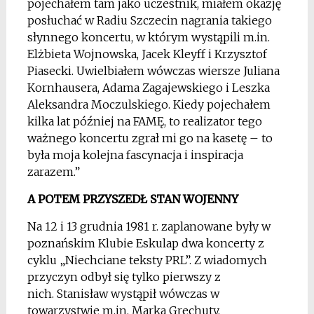
pojechałem tam jako uczestnik, miałem okazję
posłuchać w Radiu Szczecin nagrania takiego
słynnego koncertu, w którym wystąpili m.in.
Elżbieta Wojnowska, Jacek Kleyff i Krzysztof
Piasecki. Uwielbiałem wówczas wiersze Juliana
Kornhausera, Adama Zagajewskiego i Leszka
Aleksandra Moczulskiego. Kiedy pojechałem
kilka lat później na FAMĘ, to realizator tego
ważnego koncertu zgrał mi go na kasetę – to
była moja kolejna fascynacja i inspiracja
zarazem.”
A POTEM PRZYSZEDŁ STAN WOJENNY
Na 12 i 13 grudnia 1981 r. zaplanowane były w
poznańskim Klubie Eskulap dwa koncerty z
cyklu „Niechciane teksty PRL”. Z wiadomych
przyczyn odbył się tylko pierwszy z
nich. Stanisław wystąpił wówczas w
towarzystwie m.in. Marka Grechuty,