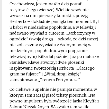
Czechowicza, Jesienina (do dziś potrafi
recytować jego wiersze). Wielkie wrażenie
wywarł na nim pierwszy kontakt z poezją
Herberta – dokładnie pamięta ten moment. Był
u babci w niedzielne popołudnie, a w telewizji
nadawano wywiad z autorem „Barbarzyńcy w
ogrodzie” (swoją drogą – szkoda, że dziś raczej
nie zobaczymy wywiadu z żadnym poetą w
niedzielnym, popołudniowym programie
telewizyjnym). Kilka lat później, już po maturze,
Stanisław Klawe stworzył dwie piosenki
inspirowane twórczością Herberta: „Dlaczego
gram na fujarce” i „Witaj, drogi książę”
zainspirowany „Trenem Fortynbrasa”.
Co ciekawe, zupełnie nie pamięta momentu, w
którym sam zaczął pisać teksty piosenek. „Na
pewno impulsem była twórczość Jacka Kleyffa z
Salonu Niezależnych. Wszystko tam waliło