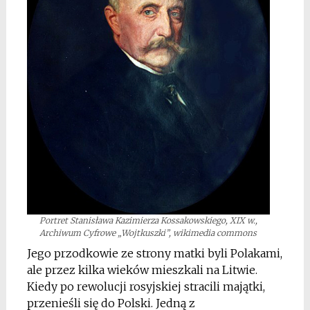
Portret Stanisława Kazimierza Kossakowskiego, XIX w.,
Archiwum Cyfrowe „Wojtkuszki”, wikimedia commons
Jego przodkowie ze strony matki byli Polakami,
ale przez kilka wieków mieszkali na Litwie.
Kiedy po rewolucji rosyjskiej stracili majątki,
przenieśli się do Polski. Jedną z