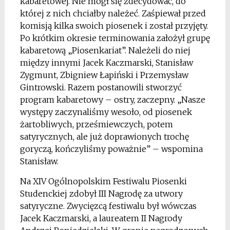
kabaretowej. Nie mógł się zdecydować, do
której z nich chciałby należeć. Zaśpiewał przed
komisją kilka swoich piosenek i został przyjęty.
Po krótkim okresie terminowania założył grupę
kabaretową „Piosenkariat”. Należeli do niej
między innymi Jacek Kaczmarski, Stanisław
Zygmunt, Zbigniew Łapiński i Przemysław
Gintrowski. Razem postanowili stworzyć
program kabaretowy – ostry, zaczepny. „Nasze
występy zaczynaliśmy wesoło, od piosenek
żartobliwych, prześmiewczych, potem
satyrycznych, ale już doprawionych trochę
goryczą, kończyliśmy poważnie” – wspomina
Stanisław.
Na XIV Ogólnopolskim Festiwalu Piosenki
Studenckiej zdobył III Nagrodę za utwory
satyryczne. Zwycięzcą festiwalu był wówczas
Jacek Kaczmarski, a laureatem II Nagrody