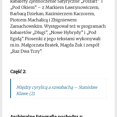
kabarety Zjednoczenie Satyryczne „Polżart” i
„Pod Okiem” – z Markiem Ławrynowiczem,
Barbarą Dziekan, Kazimierzem Kaczorem,
Piotrem Machalicą i Zbigniewem
Zamachowskim. Występował też w programach
kabaretów „Długi”, „Nowe Hybrydy” i „Pod
Egidą”. Piosenki z jego tekstami wykonywali
m.in. Małgorzata Bratek, Magda Żuk i zespół
„Raz Dwa Trzy”.
*
Część 2:
Między cyrylicą a szwabachą – Stanisław
Klawe (2).
*
Archiwalne fotografie pochodzą z: