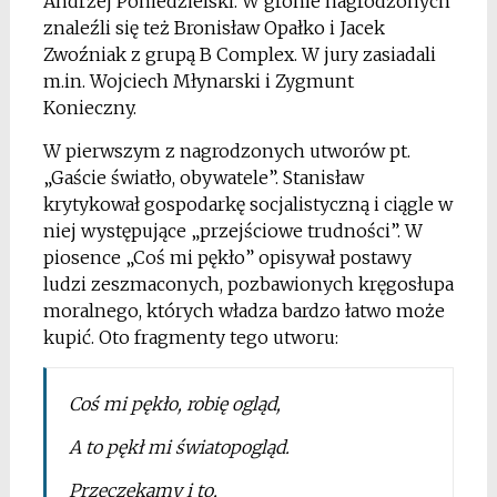
Andrzej Poniedzielski. W gronie nagrodzonych
znaleźli się też Bronisław Opałko i Jacek
Zwoźniak z grupą B Complex. W jury zasiadali
m.in. Wojciech Młynarski i Zygmunt
Konieczny.
W pierwszym z nagrodzonych utworów pt.
„Gaście światło, obywatele”. Stanisław
krytykował gospodarkę socjalistyczną i ciągle w
niej występujące „przejściowe trudności”. W
piosence „Coś mi pękło” opisywał postawy
ludzi zeszmaconych, pozbawionych kręgosłupa
moralnego, których władza bardzo łatwo może
kupić. Oto fragmenty tego utworu:
Coś mi pękło, robię ogląd,
A to pękł mi światopogląd.
Przeczekamy i to,