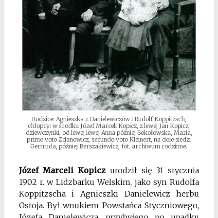
Rodzice: Agnieszka z Danielewiczów i Rudolf Koppitzsch,
chłopcy: w środku Józef Marceli Kopicz, z lewej Jan Kopicz,
dziewczynki, od lewej lewej Anna póżniej Sokołowska, Maria,
primo voto Zdanowicz, secundo voto Kleinert, na dole siedzi
Gertruda, później Berszakiewicz, fot. archiwum rodzinne.
Józef Marceli Kopicz
urodził się 31 stycznia
1902 r. w Lidzbarku Welskim, jako syn Rudolfa
Koppitzscha i Agnieszki Danielewicz herbu
Ostoja. Był wnukiem Powstańca Styczniowego,
Józefa Danielewicza, przybyłego po upadku