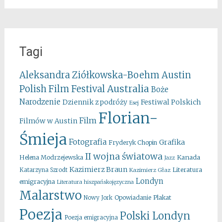
Tagi
Aleksandra Ziółkowska-Boehm
Austin
Australia
Polish Film Festival
Boże
Narodzenie
Festiwal Polskich
Dziennik z podróży
Esej
Florian-
Film
Filmów w Austin
Śmieja
Fotografia
Grafika
Fryderyk Chopin
II wojna światowa
Kanada
Helena Modrzejewska
Jazz
Kazimierz Braun
Literatura
Katarzyna Szrodt
Kazimierz Głaz
Londyn
emigracyjna
Literatura hiszpańskojęzyczna
Malarstwo
Opowiadanie
Plakat
Nowy Jork
Poezja
Polski Londyn
Poezja emigracyjna