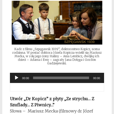
Kadr z filmu „Szpęgawsk 1939”, doktorostwo Kopicz, scena
rodzinna. W postać doktora Józefa Kopicza wcielił się Mariusz
Mecka, w rolę jego żony Haliny – Ania Lembicz, dwójkę ich
dzieci – Adama i Ewę – zagrały Jana Dołęga i Gordon
Gadziejewski.
Odtwarzacz
00:00
00:00
plików
dźwiękowych
Utwór „
Dr
Kopicz”
z płyty „Ze strychu… Z
Szuflady… Z Piwnicy…”
Słowa – Mariusz Mecka (filmowy dr Józef