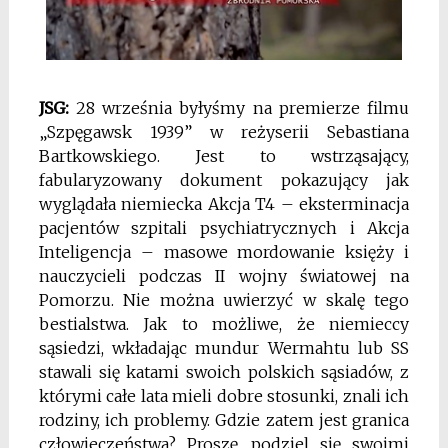
JSG:
28 września byłyśmy na premierze filmu
„Szpęgawsk 1939” w reżyserii Sebastiana
Bartkowskiego. Jest to wstrząsający,
fabularyzowany dokument pokazujący jak
wyglądała niemiecka Akcja T4 – eksterminacja
pacjentów szpitali psychiatrycznych i Akcja
Inteligencja – masowe mordowanie księży i
nauczycieli podczas II wojny światowej na
Pomorzu. Nie można uwierzyć w skalę tego
bestialstwa. Jak to możliwe, że niemieccy
sąsiedzi, wkładając mundur Wermahtu lub SS
stawali się katami swoich polskich sąsiadów, z
którymi całe lata mieli dobre stosunki, znali ich
rodziny, ich problemy. Gdzie zatem jest granica
człowieczeństwa? Proszę, podziel się swoimi