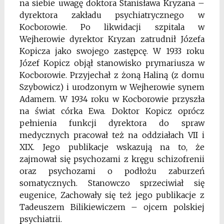
na siebie uwagę doktora Stanisława Kryzana –
dyrektora zakładu psychiatrycznego w
Kocborowie. Po likwidacji szpitala w
Wejherowie dyrektor Kryzan zatrudnił Józefa
Kopicza jako swojego zastępcę. W 1933 roku
Józef Kopicz objął stanowisko prymariusza w
Kocborowie. Przyjechał z żoną Haliną (z domu
Szybowicz) i urodzonym w Wejherowie synem
Adamem. W 1934 roku w Kocborowie przyszła
na świat córka Ewa. Doktor Kopicz oprócz
pełnienia funkcji dyrektora do spraw
medycznych pracował też na oddziałach VII i
XIX. Jego publikacje wskazują na to, że
zajmował się psychozami z kręgu schizofrenii
oraz psychozami o podłożu zaburzeń
somatycznych. Stanowczo sprzeciwiał się
eugenice, Zachowały się też jego publikacje z
Tadeuszem Bilikiewiczem – ojcem polskiej
psychiatrii.