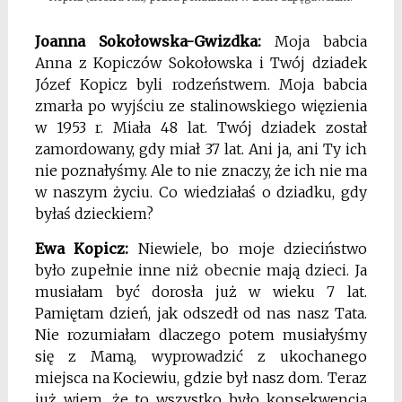
Joanna Sokołowska-Gwizdka:
Moja babcia
Anna z Kopiczów Sokołowska i Twój dziadek
Józef Kopicz byli rodzeństwem. Moja babcia
zmarła po wyjściu ze stalinowskiego więzienia
w 1953 r. Miała 48 lat. Twój dziadek został
zamordowany, gdy miał 37 lat. Ani ja, ani Ty ich
nie poznałyśmy. Ale to nie znaczy, że ich nie ma
w naszym życiu. Co wiedziałaś o dziadku, gdy
byłaś dzieckiem?
Ewa Kopicz:
Niewiele, bo moje dzieciństwo
było zupełnie inne niż obecnie mają dzieci. Ja
musiałam być dorosła już w wieku 7 lat.
Pamiętam dzień, jak odszedł od nas nasz Tata.
Nie rozumiałam dlaczego potem musiałyśmy
się z Mamą, wyprowadzić z ukochanego
miejsca na Kociewiu, gdzie był nasz dom. Teraz
już wiem, że to wszystko było konsekwencją