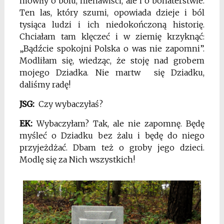
mówiły o bólu, nienawiści, ale i o bohaterstwie.
Ten las, który szumi, opowiada dzieje i ból
tysiąca ludzi i ich niedokończoną historię.
Chciałam tam klęczeć i w ziemię krzyknąć:
„Bądźcie spokojni Polska o was nie zapomni”.
Modliłam się, wiedząc, że stoję nad grobem
mojego Dziadka. Nie martw się Dziadku,
daliśmy radę!
JSG:
Czy wybaczyłaś?
EK:
Wybaczyłam? Tak, ale nie zapomnę. Będę
myśleć o Dziadku bez żalu i będę do niego
przyjeżdżać. Dbam też o groby jego dzieci.
Modlę się za Nich wszystkich!