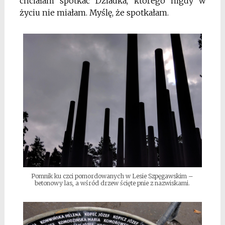
chciałam spotkać Dziadka, którego nigdy w
życiu nie miałam. Myślę, że spotkałam.
Pomnik ku czci pomordowanych w Lesie Szpęgawskim –
betonowy las, a wśród drzew ścięte pnie z nazwiskami.