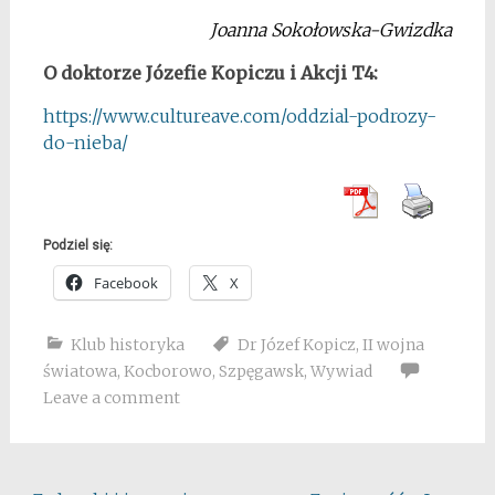
Joanna Sokołowska-Gwizdka
O doktorze Józefie Kopiczu i Akcji T4:
https://www.cultureave.com/oddzial-podrozy-
do-nieba/
Podziel się:
Facebook
X
Klub historyka
Dr Józef Kopicz
,
II wojna
światowa
,
Kocborowo
,
Szpęgawsk
,
Wywiad
Leave a comment