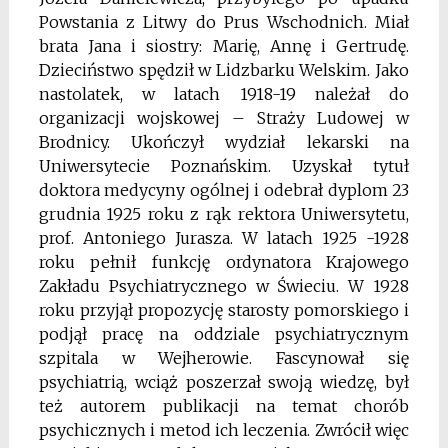
Powstania
z Litwy
do Prus Wschodnich. Miał
brata Jana i siostry: Marię, Annę i Gertrudę.
Dzieciństwo spędził w Lidzbarku Welskim. Jako
nastolatek, w latach 1918-19 należał do
organizacji wojskowej – Straży Ludowej w
Brodnicy. Ukończył wydział lekarski na
Uniwersytecie Poznańskim. Uzyskał tytuł
doktora medycyny ogólnej i odebrał dyplom 23
grudnia 1925 roku z rąk rektora Uniwersytetu,
prof. Antoniego Jurasza. W latach 1925 -1928
roku pełnił funkcję ordynatora Krajowego
Zakładu Psychiatrycznego w Świeciu. W 1928
roku przyjął propozycję starosty pomorskiego i
podjął pracę na oddziale psychiatrycznym
szpitala w Wejherowie. Fascynował się
psychiatrią, wciąż poszerzał swoją wiedzę, był
też autorem publikacji na temat chorób
psychicznych i metod ich leczenia. Zwrócił więc