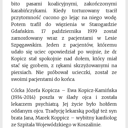
bito pasami koalicyjnymi, zakończonymi
karabińczykami. Kiedy torturowany tracił
przytomność cucono go lejąc na niego wodę.
Potem trafił do więzienia w Starogardzie
Gdańskim. 17 października 1939 został
zamordowany wraz z pacjentami w Lesie
Szpęgawskim. Jeden z pacjentów, któremu
udało się uciec opowiedział po wojnie, że dr
Kopicz stał spokojnie nad dołem, który miał
stać się grobem, z rękami skrzyżowanymi na
piersiach. Nie próbował ucieczki, został ze
swoimi pacjentami do końca.
Córka Józefa Kopicza – Ewa Kopicz-Kamińska
(1934-2014) poszła w ślady ojca i została
lekarzem psychiatrą. Jej życie było hołdem
oddanym ojcu. Tradycję lekarską podjął też syn
brata Jana, Marek Koppicz – wybitny kardiolog
ze Szpitala Wojewódzkiego w Koszalinie.