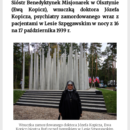
Sióstr Benedyktynek Misjonarek w Olsztynie
(Ewą Kopicz), wnuczką doktora Józefa
Kopicza, psychiatry zamordowanego wraz z
pacjentami w Lesie Szpęgawskim w nocy z 16
na 17 października 1939 r.
Wnuczka zamordowanego doktora Józefa Kopicza, Ewa
Kopicz (siostra Rut) przed pomnikiem w Lesie Szpęgawskim.