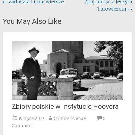
Post
←
Zaduszki i inne wiersze
Znajomość z Jerzym
Turowiczem
→
navigation
You May Also Like
Zbiory polskie w Instytucie Hoovera
19 lipca 2019
Culture Avenue
0
Comment