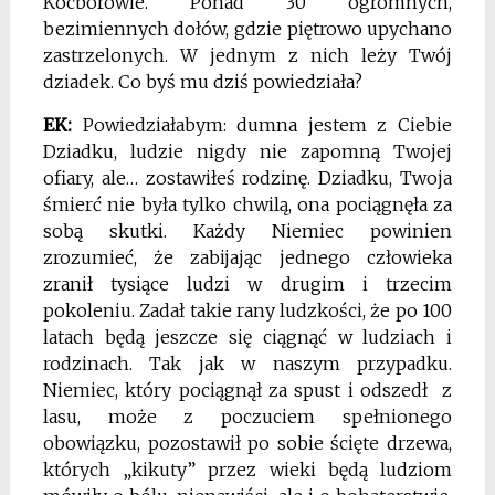
Kocborowie. Ponad 30 ogromnych,
bezimiennych dołów, gdzie piętrowo upychano
zastrzelonych. W jednym z nich leży Twój
dziadek. Co byś mu dziś powiedziała?
EK:
Powiedziałabym: dumna jestem z Ciebie
Dziadku, ludzie nigdy nie zapomną Twojej
ofiary, ale… zostawiłeś rodzinę. Dziadku, Twoja
śmierć nie była tylko chwilą, ona pociągnęła za
sobą skutki. Każdy Niemiec powinien
zrozumieć, że zabijając jednego człowieka
zranił tysiące ludzi w drugim i trzecim
pokoleniu. Zadał takie rany ludzkości, że po 100
latach będą jeszcze się ciągnąć w ludziach i
rodzinach. Tak jak w naszym przypadku.
Niemiec, który pociągnął za spust i odszedł z
lasu, może z poczuciem spełnionego
obowiązku, pozostawił po sobie ścięte drzewa,
których „kikuty” przez wieki będą ludziom