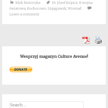
Klub historyka
Dr Józef Kopicz
,
II wojna
światowa
,
Kocborowo
,
Szpęgawsk
,
Wywiad
Leave a comment
Wesprzyj magazyn Culture Avenue!
Search