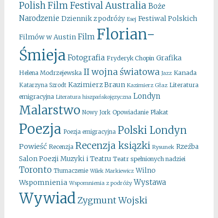
Australia
Polish Film Festival
Boże
Narodzenie
Festiwal Polskich
Dziennik z podróży
Esej
Florian-
Film
Filmów w Austin
Śmieja
Fotografia
Grafika
Fryderyk Chopin
II wojna światowa
Kanada
Helena Modrzejewska
Jazz
Kazimierz Braun
Literatura
Katarzyna Szrodt
Kazimierz Głaz
Londyn
emigracyjna
Literatura hiszpańskojęzyczna
Malarstwo
Opowiadanie
Plakat
Nowy Jork
Poezja
Polski Londyn
Poezja emigracyjna
Recenzja ksiązki
Powieść
Rzeźba
Recenzja
Rysunek
Salon Poezji Muzyki i Teatru
Teatr spełnionych nadziei
Toronto
Wilno
Tłumaczenie
Wilek Markiewicz
Wystawa
Wspomnienia
Wspomnienia z podróży
Wywiad
Zygmunt Wojski