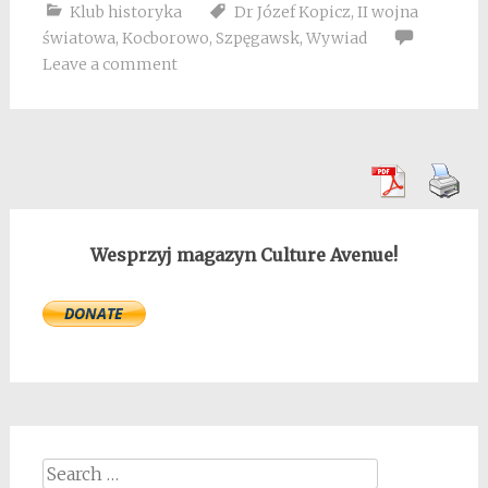
Klub historyka
Dr Józef Kopicz
,
II wojna
światowa
,
Kocborowo
,
Szpęgawsk
,
Wywiad
Leave a comment
Wesprzyj magazyn Culture Avenue!
Search