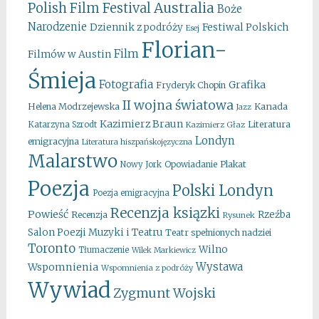
Australia
Polish Film Festival
Boże
Narodzenie
Festiwal Polskich
Dziennik z podróży
Esej
Florian-
Film
Filmów w Austin
Śmieja
Fotografia
Grafika
Fryderyk Chopin
II wojna światowa
Kanada
Helena Modrzejewska
Jazz
Kazimierz Braun
Literatura
Katarzyna Szrodt
Kazimierz Głaz
Londyn
emigracyjna
Literatura hiszpańskojęzyczna
Malarstwo
Opowiadanie
Plakat
Nowy Jork
Poezja
Polski Londyn
Poezja emigracyjna
Recenzja ksiązki
Powieść
Rzeźba
Recenzja
Rysunek
Salon Poezji Muzyki i Teatru
Teatr spełnionych nadziei
Toronto
Wilno
Tłumaczenie
Wilek Markiewicz
Wystawa
Wspomnienia
Wspomnienia z podróży
Wywiad
Zygmunt Wojski