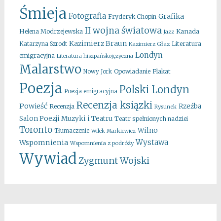
Śmieja
Fotografia
Grafika
Fryderyk Chopin
II wojna światowa
Kanada
Helena Modrzejewska
Jazz
Kazimierz Braun
Literatura
Katarzyna Szrodt
Kazimierz Głaz
Londyn
emigracyjna
Literatura hiszpańskojęzyczna
Malarstwo
Opowiadanie
Plakat
Nowy Jork
Poezja
Polski Londyn
Poezja emigracyjna
Recenzja ksiązki
Powieść
Rzeźba
Recenzja
Rysunek
Salon Poezji Muzyki i Teatru
Teatr spełnionych nadziei
Toronto
Wilno
Tłumaczenie
Wilek Markiewicz
Wystawa
Wspomnienia
Wspomnienia z podróży
Wywiad
Zygmunt Wojski