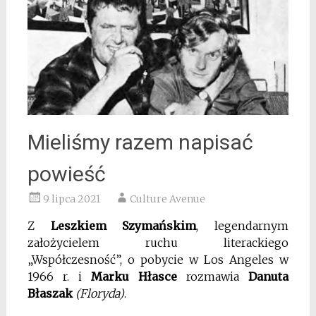
Mieliśmy razem napisać
powieść
9 lipca 2021
Culture Avenue
Z
Leszkiem Szymańskim
, legendarnym
założycielem ruchu literackiego
„Współczesność”, o pobycie w Los Angeles w
1966 r. i
Marku Hłasce
rozmawia
Danuta
Błaszak
(Floryda)
.