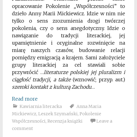
opracowanie Pokolenie
„
Współczesności” to
dzieło Anny Marii Mickiewicz. Idzie w nim nie
tylko o sens zrozumienia drogi twórczej
pokolenia, czy o sens anegdotyczny. Idzie o
nawiązanie do tradycji literackiej, jej
upamiętnienie i oryginalne rozwinięcie na
miarę naszych czasów, budowanie relacji
pomiędzy emigracją a krajem. Sami założyciele
grupy literackiej za cel stawiali sobie
przywrócić …
literaturze polskiej jej pluralizm i
ciągłość tradycji, a także
(wznowić; przyp. aut.)
szeroki kontakt z kulturą Zachodu
…
Read more
Kawiarnia literacka
Anna Maria
Mickiewicz
,
Leszek Szymański
,
Pokolenie
Współczesności
,
Recenzja książki
Leave a
comment