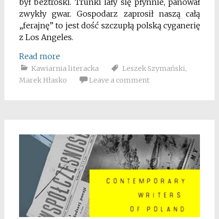
był beztroski. Trunki lały się płynnie, panował
zwykły gwar. Gospodarz zaprosił naszą całą
„ferajnę” to jest dość szczupłą polską cyganerię
z Los Angeles.
Read more
Kawiarnia literacka
Leszek Szymański
,
Marek Hłasko
Leave a comment