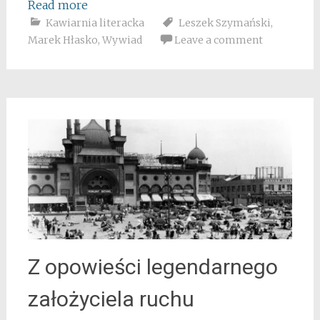
Read more
Kawiarnia literacka
Leszek Szymański
,
Marek Hłasko
,
Wywiad
Leave a comment
Z opowieści legendarnego
założyciela ruchu