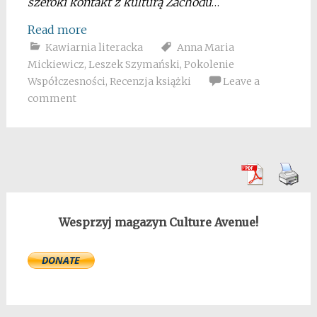
szeroki kontakt z kulturą Zachodu
…
Read more
Kawiarnia literacka
Anna Maria
Mickiewicz
,
Leszek Szymański
,
Pokolenie
Współczesności
,
Recenzja książki
Leave a
comment
Wesprzyj magazyn Culture Avenue!