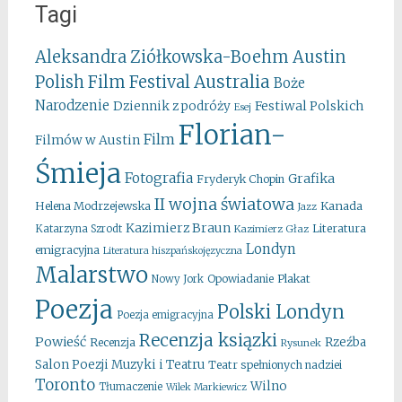
Tagi
Aleksandra Ziółkowska-Boehm
Austin
Australia
Polish Film Festival
Boże
Narodzenie
Festiwal Polskich
Dziennik z podróży
Esej
Florian-
Film
Filmów w Austin
Śmieja
Fotografia
Grafika
Fryderyk Chopin
II wojna światowa
Kanada
Helena Modrzejewska
Jazz
Kazimierz Braun
Literatura
Katarzyna Szrodt
Kazimierz Głaz
Londyn
emigracyjna
Literatura hiszpańskojęzyczna
Malarstwo
Opowiadanie
Plakat
Nowy Jork
Poezja
Polski Londyn
Poezja emigracyjna
Recenzja ksiązki
Powieść
Rzeźba
Recenzja
Rysunek
Salon Poezji Muzyki i Teatru
Teatr spełnionych nadziei
Toronto
Wilno
Tłumaczenie
Wilek Markiewicz