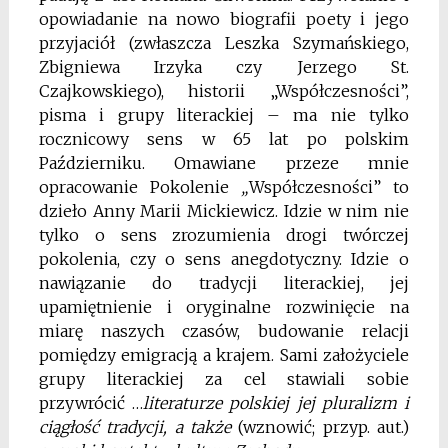
opowiadanie na nowo biografii poety i jego
przyjaciół (zwłaszcza Leszka Szymańskiego,
Zbigniewa Irzyka czy Jerzego St.
Czajkowskiego), historii „Współczesności”,
pisma i grupy literackiej – ma nie tylko
rocznicowy sens w 65 lat po polskim
Październiku. Omawiane przeze mnie
opracowanie Pokolenie
„
Współczesności” to
dzieło Anny Marii Mickiewicz. Idzie w nim nie
tylko o sens zrozumienia drogi twórczej
pokolenia, czy o sens anegdotyczny. Idzie o
nawiązanie do tradycji literackiej, jej
upamiętnienie i oryginalne rozwinięcie na
miarę naszych czasów, budowanie relacji
pomiędzy emigracją a krajem. Sami założyciele
grupy literackiej za cel stawiali sobie
przywrócić …
literaturze polskiej jej pluralizm i
ciągłość tradycji, a także
(wznowić; przyp. aut.)