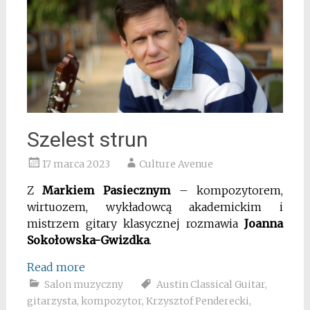
Szelest strun
17 marca 2023
Culture Avenue
Z
Markiem Pasiecznym
– kompozytorem,
wirtuozem, wykładowcą akademickim i
mistrzem gitary klasycznej rozmawia
Joanna
Sokołowska-Gwizdka
.
Read more
Salon muzyczny
Austin Classical Guitar
,
gitarzysta
,
kompozytor
,
Krzysztof Penderecki
,