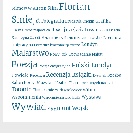
Florian-
Film
Filmów w Austin
Śmieja
Fotografia
Grafika
Fryderyk Chopin
II wojna światowa
Kanada
Helena Modrzejewska
Jazz
Kazimierz Braun
Literatura
Katarzyna Szrodt
Kazimierz Głaz
Londyn
emigracyjna
Literatura hiszpańskojęzyczna
Malarstwo
Opowiadanie
Plakat
Nowy Jork
Poezja
Polski Londyn
Poezja emigracyjna
Recenzja ksiązki
Powieść
Rzeźba
Recenzja
Rysunek
Salon Poezji Muzyki i Teatru
Teatr spełnionych nadziei
Toronto
Wilno
Tłumaczenie
Wilek Markiewicz
Wystawa
Wspomnienia
Wspomnienia z podróży
Wywiad
Zygmunt Wojski