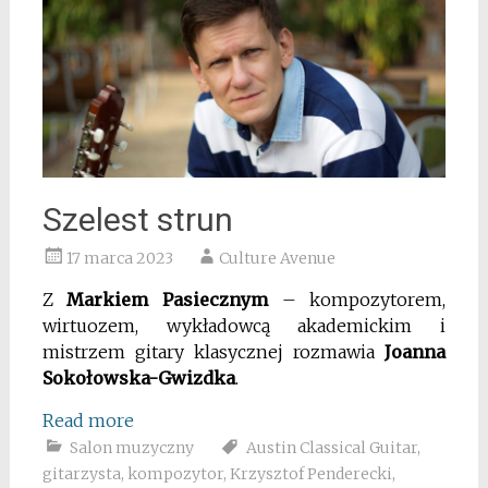
Szelest strun
17 marca 2023
Culture Avenue
Z
Markiem Pasiecznym
– kompozytorem,
wirtuozem, wykładowcą akademickim i
mistrzem gitary klasycznej rozmawia
Joanna
Sokołowska-Gwizdka
.
Read more
Salon muzyczny
Austin Classical Guitar
,
gitarzysta
,
kompozytor
,
Krzysztof Penderecki
,