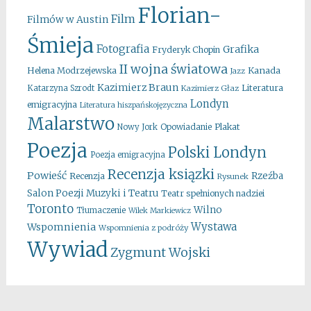
Florian-
Film
Filmów w Austin
Śmieja
Fotografia
Grafika
Fryderyk Chopin
II wojna światowa
Kanada
Helena Modrzejewska
Jazz
Kazimierz Braun
Literatura
Katarzyna Szrodt
Kazimierz Głaz
Londyn
emigracyjna
Literatura hiszpańskojęzyczna
Malarstwo
Opowiadanie
Plakat
Nowy Jork
Poezja
Polski Londyn
Poezja emigracyjna
Recenzja ksiązki
Powieść
Rzeźba
Recenzja
Rysunek
Salon Poezji Muzyki i Teatru
Teatr spełnionych nadziei
Toronto
Wilno
Tłumaczenie
Wilek Markiewicz
Wystawa
Wspomnienia
Wspomnienia z podróży
Wywiad
Zygmunt Wojski