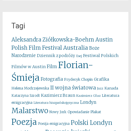
Tagi
Aleksandra Ziółkowska-Boehm
Austin
Australia
Polish Film Festival
Boże
Narodzenie
Festiwal Polskich
Dziennik z podróży
Esej
Florian-
Film
Filmów w Austin
Śmieja
Fotografia
Grafika
Fryderyk Chopin
II wojna światowa
Kanada
Helena Modrzejewska
Jazz
Kazimierz Braun
Literatura
Katarzyna Szrodt
Kazimierz Głaz
Londyn
emigracyjna
Literatura hiszpańskojęzyczna
Malarstwo
Opowiadanie
Plakat
Nowy Jork
Poezja
Polski Londyn
Poezja emigracyjna