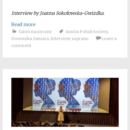
Interview by Joanna Sokołowska-Gwizdka.
Read more
Salon muzyczny
Austin Polish Society
,
Dominika Zamara
,
Interview
,
soprano
Leave a
comment