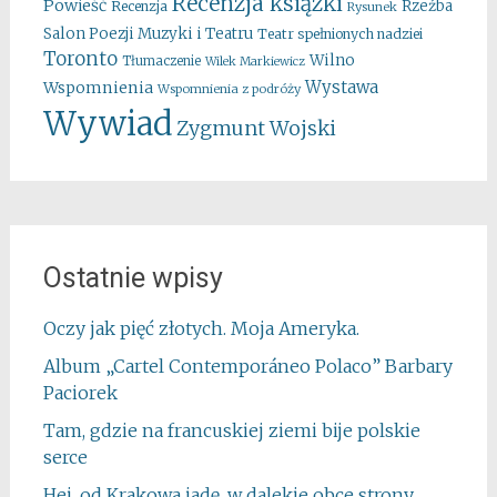
Recenzja ksiązki
Powieść
Rzeźba
Recenzja
Rysunek
Salon Poezji Muzyki i Teatru
Teatr spełnionych nadziei
Toronto
Wilno
Tłumaczenie
Wilek Markiewicz
Wystawa
Wspomnienia
Wspomnienia z podróży
Wywiad
Zygmunt Wojski
Ostatnie wpisy
Oczy jak pięć złotych. Moja Ameryka.
Album „Cartel Contemporáneo Polaco” Barbary
Paciorek
Tam, gdzie na francuskiej ziemi bije polskie
serce
Hej, od Krakowa jadę, w dalekie obce strony…