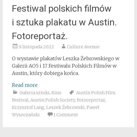
Festiwal polskich filmów
i sztuka plakatu w Austin.
Fotoreportaż.
9 listopada 2022
Culture Avenue
O wystawie plakatów Leszka Żebrowskiego w
Galerii AO5 i 17 Festiwalu Polskich Filmów w
Austin, który dobiega końca.
Read more
Galeria sztuki
,
Kino
Austin Polish Film
Festival
,
Austin Polish Society
,
Fotoreportaż
,
Krzysztof Lang
,
Leszek Żebrowski
,
Paweł
Wysoczański
1 Comment