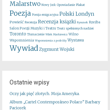
Malarstwo
Opowiadanie
Plakat
Nowy Jork
Poezja
Polski Londyn
Poezja emigracyjna
Recenzja ksiązki
Powieść
Rzeźba
Recenzja
Rysunek
Salon Poezji Muzyki i Teatru
Teatr spełnionych nadziei
Toronto
Wilno
Tłumaczenie
Wilek Markiewicz
Wystawa
Wspomnienia
Wspomnienia z podróży
Wywiad
Zygmunt Wojski
Ostatnie wpisy
Oczy jak pięć złotych. Moja Ameryka.
Album „Cartel Contemporáneo Polaco” Barbary
Paciorek