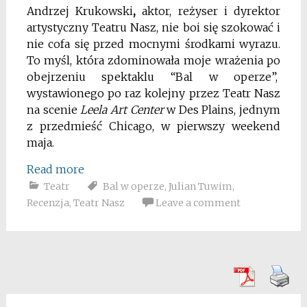
Andrzej Krukowski
,
aktor, reżyser i dyrektor
artystyczny Teatru Nasz, nie boi się szokować i
nie cofa się przed mocnymi środkami wyrazu.
To myśl, która zdominowała moje wrażenia po
obejrzeniu spektaklu “Bal w operze”,
wystawionego po raz kolejny przez Teatr Nasz
na scenie
Leela Art Center
w Des Plains, jednym
z przedmieść Chicago, w pierwszy weekend
maja.
Read more
Teatr
Bal w operze
,
Julian Tuwim
,
Recenzja
,
Teatr Nasz
Leave a comment