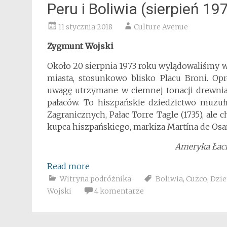
Peru i Boliwia (sierpień 197
11 stycznia 2018
Culture Avenue
Zygmunt Wojski
Około 20 sierpnia 1973 roku wylądowaliśmy 
miasta, stosunkowo blisko Placu Broni. Op
uwagę utrzymane w ciemnej tonacji drewnia
pałaców. To hiszpańskie dziedzictwo muzuł
Zagranicznych, Pałac Torre Tagle (1735), ale 
kupca hiszpańskiego, markiza Martína de Osa
Ameryka Łaciń
Read more
Witryna podróżnika
Boliwia
,
Cuzco
,
Dzie
Wojski
4 komentarze