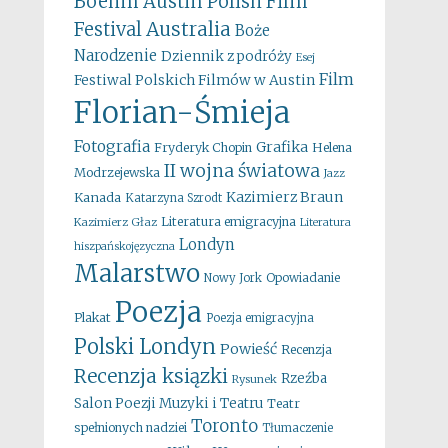
Boehm
Austin Polish Film
Australia
Festival
Boże
Narodzenie
Dziennik z podróży
Esej
Film
Festiwal Polskich Filmów w Austin
Florian-Śmieja
Fotografia
Grafika
Fryderyk Chopin
Helena
II wojna światowa
Modrzejewska
Jazz
Kazimierz Braun
Kanada
Katarzyna Szrodt
Literatura emigracyjna
Kazimierz Głaz
Literatura
Londyn
hiszpańskojęzyczna
Malarstwo
Opowiadanie
Nowy Jork
Poezja
Plakat
Poezja emigracyjna
Polski Londyn
Powieść
Recenzja
Recenzja ksiązki
Rzeźba
Rysunek
Salon Poezji Muzyki i Teatru
Teatr
Toronto
spełnionych nadziei
Tłumaczenie