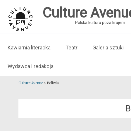
Skip
Culture Avenu
to
content
Polska kultura poza krajem
Kawiarnia literacka
Teatr
Galeria sztuki
Wydawca i redakcja
Culture Avenue
>
Boliwia
B