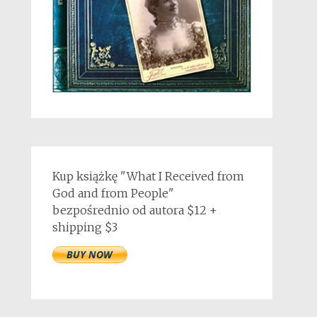
Kup książkę "What I Received from
God and from People"
bezpośrednio od autora $12 +
shipping $3