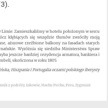
3).
w Limie. Zamieszkaliśmy w hotelu położonym w sercu
rócz kłębiących się wszędzie tłumów zwróciły moją
ne, ażurowe rzeźbione balkony na fasadach starych
mańskie. Wyróżnia się siedziba Ministerstwa Spraw
chyba jeszcze bardziej rezydencja armatora, bankiera i
mbeli, ukończona w roku 1805.
ska, Hiszpania i Portugalia oczami polskiego iberysty
nnik z podróży
,
Inkowie
,
Machu Picchu
,
Peru
,
Zygmunt