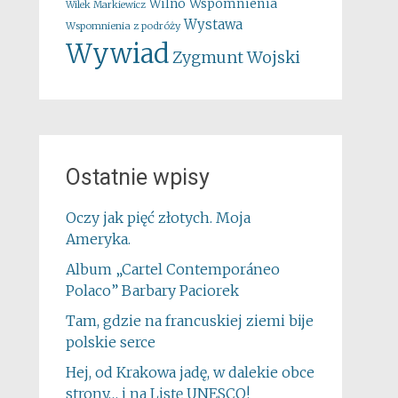
Wspomnienia
Wilno
Wilek Markiewicz
Wystawa
Wspomnienia z podróży
Wywiad
Zygmunt Wojski
Ostatnie wpisy
Oczy jak pięć złotych. Moja
Ameryka.
Album „Cartel Contemporáneo
Polaco” Barbary Paciorek
Tam, gdzie na francuskiej ziemi bije
polskie serce
Hej, od Krakowa jadę, w dalekie obce
strony… i na Listę UNESCO!