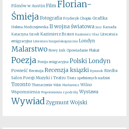
Florian-
Film
Filmów w Austin
Śmieja
Fotografia
Grafika
Fryderyk Chopin
II wojna światowa
Kanada
Helena Modrzejewska
Jazz
Kazimierz Braun
Literatura
Katarzyna Szrodt
Kazimierz Głaz
Londyn
emigracyjna
Literatura hiszpańskojęzyczna
Malarstwo
Opowiadanie
Plakat
Nowy Jork
Poezja
Polski Londyn
Poezja emigracyjna
Recenzja ksiązki
Powieść
Rzeźba
Recenzja
Rysunek
Salon Poezji Muzyki i Teatru
Teatr spełnionych nadziei
Toronto
Wilno
Tłumaczenie
Wilek Markiewicz
Wystawa
Wspomnienia
Wspomnienia z podróży
Wywiad
Zygmunt Wojski