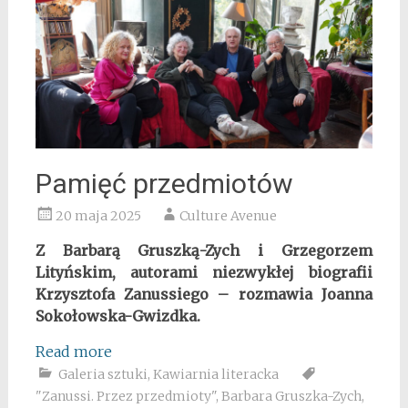
Pamięć przedmiotów
20 maja 2025
Culture Avenue
Z Barbarą Gruszką-Zych i Grzegorzem
Lityńskim, autorami niezwykłej biografii
Krzysztofa Zanussiego – rozmawia Joanna
Sokołowska-Gwizdka.
Read more
Galeria sztuki
,
Kawiarnia literacka
"Zanussi. Przez przedmioty"
,
Barbara Gruszka-Zych
,