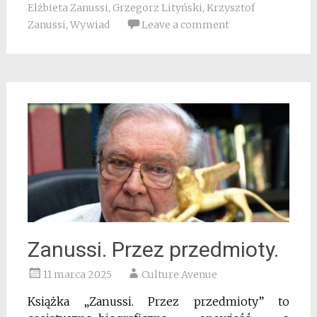
Elżbieta Zanussi
,
Grzegorz Lityński
,
Krzysztof
Zanussi
,
Wywiad
Leave a comment
Zanussi. Przez przedmioty.
11 marca 2025
Culture Avenue
Książka „Zanussi. Przez przedmioty” to