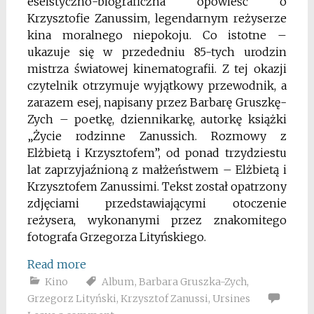
eseistyczno-biograficzna opowieść o
Krzysztofie Zanussim, legendarnym reżyserze
kina moralnego niepokoju. Co istotne –
ukazuje się w przededniu 85-tych urodzin
mistrza światowej kinematografii. Z tej okazji
czytelnik otrzymuje wyjątkowy przewodnik, a
zarazem esej, napisany przez Barbarę Gruszkę-
Zych – poetkę, dziennikarkę, autorkę książki
„Życie rodzinne Zanussich. Rozmowy z
Elżbietą i Krzysztofem”, od ponad trzydziestu
lat zaprzyjaźnioną z małżeństwem – Elżbietą i
Krzysztofem Zanussimi. Tekst został opatrzony
zdjęciami przedstawiającymi otoczenie
reżysera, wykonanymi przez znakomitego
fotografa Grzegorza Lityńskiego.
Read more
Kino
Album
,
Barbara Gruszka-Zych
,
Grzegorz Lityński
,
Krzysztof Zanussi
,
Ursines