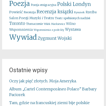
Poezja
Polski Londyn
Poezja emigracyjna
Recenzja ksiązki
Powieść
Rzeźba
Recenzja
Rysunek
Salon Poezji Muzyki i Teatru
Teatr spełnionych nadziei
Toronto
Wilno
Tłumaczenie
Wilek Markiewicz
Wystawa
Wspomnienia
Wspomnienia z podróży
Wywiad
Zygmunt Wojski
Ostatnie wpisy
Oczy jak pięć złotych. Moja Ameryka.
Album „Cartel Contemporáneo Polaco” Barbary
Paciorek
Tam, gdzie na francuskiej ziemi bije polskie