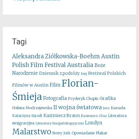
Tagi
Aleksandra Ziółkowska-Boehm
Austin
Australia
Polish Film Festival
Boże
Narodzenie
Festiwal Polskich
Dziennik z podróży
Esej
Florian-
Film
Filmów w Austin
Śmieja
Fotografia
Grafika
Fryderyk Chopin
II wojna światowa
Kanada
Helena Modrzejewska
Jazz
Kazimierz Braun
Literatura
Katarzyna Szrodt
Kazimierz Głaz
Londyn
emigracyjna
Literatura hiszpańskojęzyczna
Malarstwo
Opowiadanie
Plakat
Nowy Jork