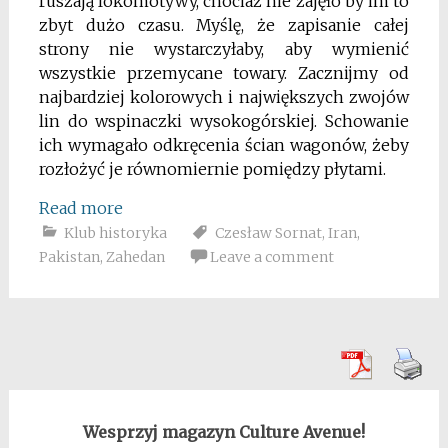
ruszają lokomotywy, chociaż nie zajęło by im to
zbyt dużo czasu. Myślę, że zapisanie całej
strony nie wystarczyłaby, aby wymienić
wszystkie przemycane towary. Zacznijmy od
najbardziej kolorowych i największych zwojów
lin do wspinaczki wysokogórskiej. Schowanie
ich wymagało odkręcenia ścian wagonów, żeby
rozłożyć je równomiernie pomiędzy płytami.
Read more
Klub historyka
Czesław Sornat
,
Iran
,
Pakistan
,
Zahedan
Leave a comment
Wesprzyj magazyn Culture Avenue!