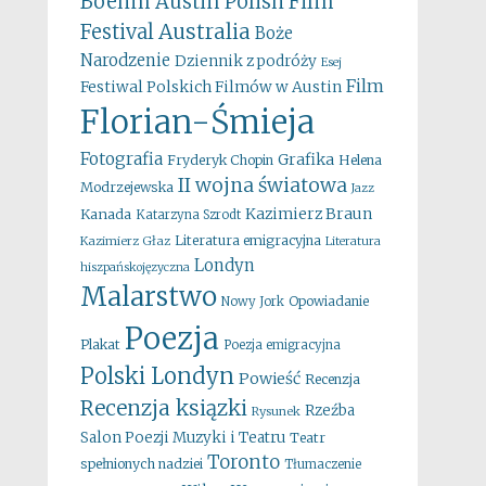
Boehm
Austin Polish Film
Australia
Festival
Boże
Narodzenie
Dziennik z podróży
Esej
Film
Festiwal Polskich Filmów w Austin
Florian-Śmieja
Fotografia
Grafika
Fryderyk Chopin
Helena
II wojna światowa
Modrzejewska
Jazz
Kazimierz Braun
Kanada
Katarzyna Szrodt
Literatura emigracyjna
Kazimierz Głaz
Literatura
Londyn
hiszpańskojęzyczna
Malarstwo
Opowiadanie
Nowy Jork
Poezja
Plakat
Poezja emigracyjna
Polski Londyn
Powieść
Recenzja
Recenzja ksiązki
Rzeźba
Rysunek
Salon Poezji Muzyki i Teatru
Teatr
Toronto
spełnionych nadziei
Tłumaczenie