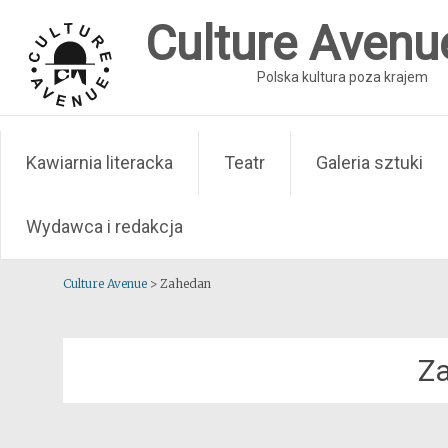
Skip
Culture Avenu
to
content
Polska kultura poza krajem
Kawiarnia literacka
Teatr
Galeria sztuki
Wydawca i redakcja
Culture Avenue
>
Zahedan
Z