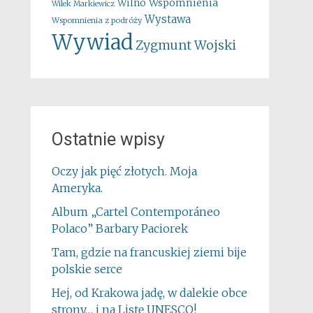
Wspomnienia
Wilno
Wilek Markiewicz
Wystawa
Wspomnienia z podróży
Wywiad
Zygmunt Wojski
Ostatnie wpisy
Oczy jak pięć złotych. Moja
Ameryka.
Album „Cartel Contemporáneo
Polaco” Barbary Paciorek
Tam, gdzie na francuskiej ziemi bije
polskie serce
Hej, od Krakowa jadę, w dalekie obce
strony… i na Listę UNESCO!