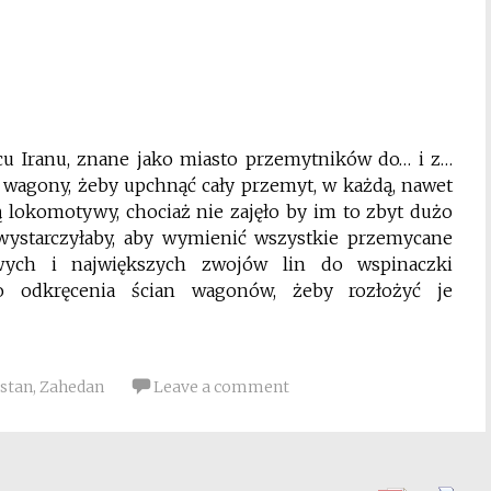
u Iranu, znane jako miasto przemytników do… i z…
ę wagony, żeby upchnąć cały przemyt, w każdą, nawet
ą lokomotywy, chociaż nie zajęło by im to zbyt dużo
e wystarczyłaby, aby wymienić wszystkie przemycane
owych i największych zwojów lin do wspinaczki
o odkręcenia ścian wagonów, żeby rozłożyć je
stan
,
Zahedan
Leave a comment