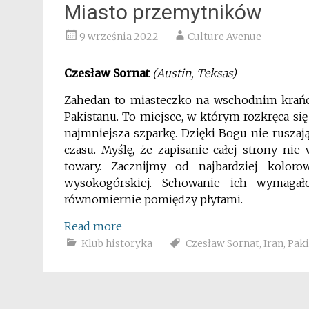
Miasto przemytników
9 września 2022
Culture Avenue
Czesław Sornat
(Austin, Teksas)
Zahedan to miasteczko na wschodnim krańc
Pakistanu. To miejsce, w którym rozkręca si
najmniejsza szparkę. Dzięki Bogu nie ruszaj
czasu. Myślę, że zapisanie całej strony ni
towary. Zacznijmy od najbardziej kolor
wysokogórskiej. Schowanie ich wymagał
równomiernie pomiędzy płytami.
Read more
Klub historyka
Czesław Sornat
,
Iran
,
Paki