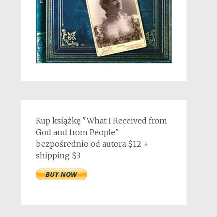
Kup książkę "What I Received from
God and from People"
bezpośrednio od autora $12 +
shipping $3