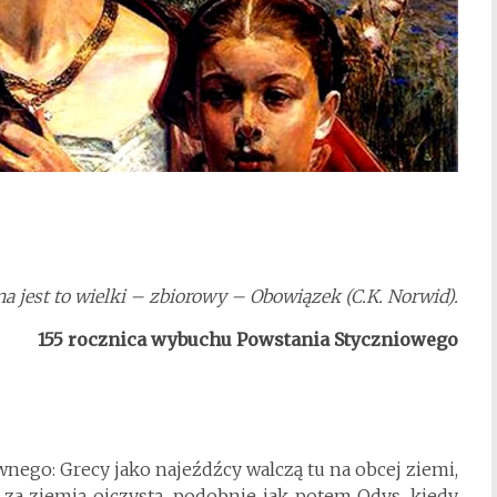
a jest to wielki – zbiorowy – Obowiązek (C.K. Norwid).
155 rocznica wybuchu Powstania Styczniowego
wnego: Grecy jako najeźdźcy walczą tu na obcej ziemi,
 za ziemią ojczystą, podobnie jak potem Odys, kiedy