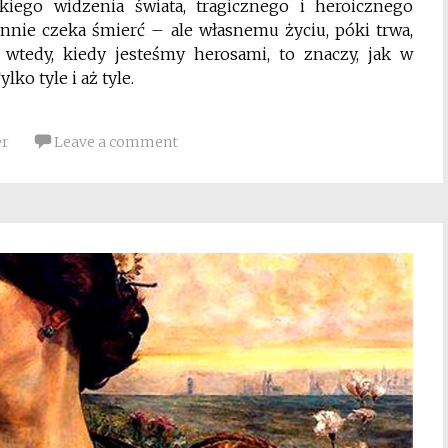
ckiego widzenia świata, tragicznego i heroicznego
nnie czeka śmierć – ale własnemu życiu, póki trwa,
tedy, kiedy jesteśmy herosami, to znaczy, jak w
lko tyle i aż tyle.
er
Leave a comment