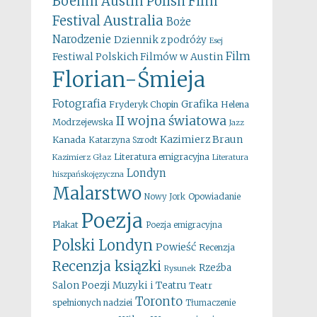
Boehm
Austin Polish Film
Australia
Festival
Boże
Narodzenie
Dziennik z podróży
Esej
Film
Festiwal Polskich Filmów w Austin
Florian-Śmieja
Fotografia
Grafika
Fryderyk Chopin
Helena
II wojna światowa
Modrzejewska
Jazz
Kazimierz Braun
Kanada
Katarzyna Szrodt
Literatura emigracyjna
Kazimierz Głaz
Literatura
Londyn
hiszpańskojęzyczna
Malarstwo
Opowiadanie
Nowy Jork
Poezja
Plakat
Poezja emigracyjna
Polski Londyn
Powieść
Recenzja
Recenzja ksiązki
Rzeźba
Rysunek
Salon Poezji Muzyki i Teatru
Teatr
Toronto
spełnionych nadziei
Tłumaczenie