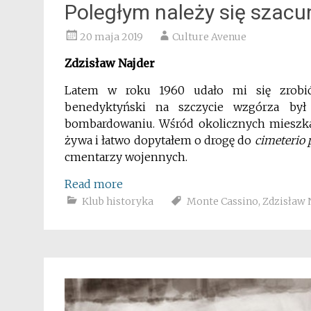
Poległym należy się szacu
20 maja 2019
Culture Avenue
Zdzisław Najder
Latem w roku 1960 udało mi się zrobić
benedyktyński na szczycie wzgórza by
bombardowaniu. Wśród okolicznych mieszkań
żywa i łatwo dopytałem o drogę do
cimeterio 
cmentarzy wojennych.
Read more
Klub historyka
Monte Cassino
,
Zdzisław 