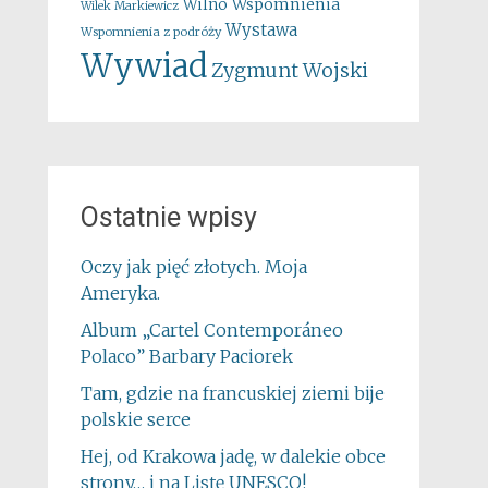
Wspomnienia
Wilno
Wilek Markiewicz
Wystawa
Wspomnienia z podróży
Wywiad
Zygmunt Wojski
Ostatnie wpisy
Oczy jak pięć złotych. Moja
Ameryka.
Album „Cartel Contemporáneo
Polaco” Barbary Paciorek
Tam, gdzie na francuskiej ziemi bije
polskie serce
Hej, od Krakowa jadę, w dalekie obce
strony… i na Listę UNESCO!