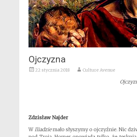
Ojczyzna
22 stycznia 2018
Culture Avenue
Ojczyzn
Zdzisław Najder
W
Iliadzie
mało słyszymy o ojczyźnie. Nic dzi
pod Troją. Homer opowiada tylko, że tęsknią