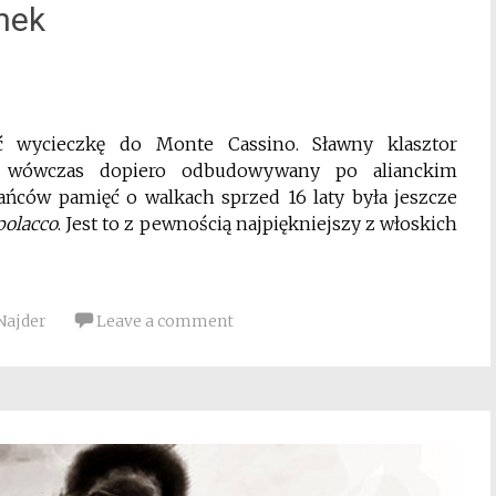
nek
 wycieczkę do Monte Cassino. Sławny klasztor
ł wówczas dopiero odbudowywany po alianckim
ców pamięć o walkach sprzed 16 laty była jeszcze
polacco
. Jest to z pewnością najpiękniejszy z włoskich
Najder
Leave a comment