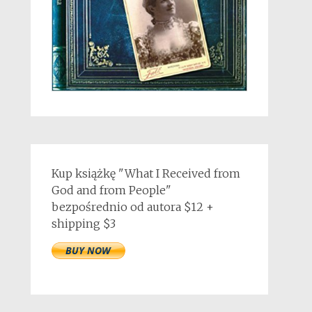
Kup książkę "What I Received from
God and from People"
bezpośrednio od autora $12 +
shipping $3