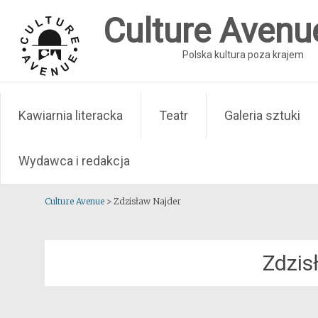
Skip
Culture Avenu
to
content
Polska kultura poza krajem
Kawiarnia literacka
Teatr
Galeria sztuki
Wydawca i redakcja
Culture Avenue
>
Zdzisław Najder
Zdzis