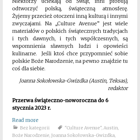
Niektórzy uciekają od Świąt, inni probują
odtworzyć polską, świąteczną atmosferę.
Żyjemy przecież otoczeni inną kulturą i innymi
zwyczajami. Na „Culture Avenue” jest wiele
materiałów o polskich świątecznych tradycjach
i tych dawnych, i tych współczesnych, są
wspomnienia sławnych ludzi i opowieści
kulinarne. Jeśli ktoś chce przypomnieć sobie
polskie Boże Narodzenie, na pewno znajdzie tu
coś dla siebie.
Joanna Sokołowska-Gwizdka (Austin, Teksas),
redaktor
Przerwa świąteczno-noworoczna do 6
stycznia 2023 r.
Read more
Bez kategorii
"Culture Avenue"
,
Austin
,
Boże Narodzenie
,
Joanna Sokołowska-Gwizdka
,