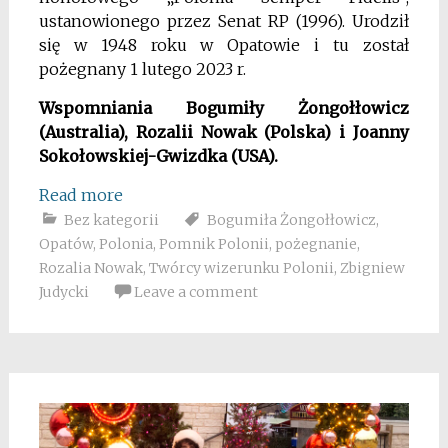
ustanowionego przez Senat RP (1996). Urodził
się w 1948 roku w Opatowie i tu został
pożegnany 1 lutego 2023 r.
Wspomniania Bogumiły Żongołłowicz
(Australia), Rozalii Nowak (Polska) i Joanny
Sokołowskiej-Gwizdka (USA).
Read more
Bez kategorii
Bogumiła Żongołłowicz
,
Opatów
,
Polonia
,
Pomnik Polonii
,
pożegnanie
,
Rozalia Nowak
,
Twórcy wizerunku Polonii
,
Zbigniew
Judycki
Leave a comment