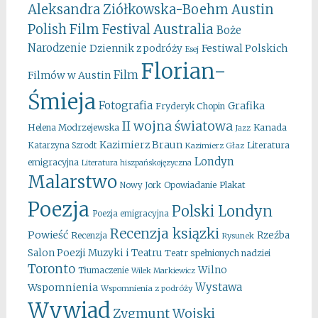
Aleksandra Ziółkowska-Boehm
Austin
Australia
Polish Film Festival
Boże
Narodzenie
Festiwal Polskich
Dziennik z podróży
Esej
Florian-
Film
Filmów w Austin
Śmieja
Fotografia
Grafika
Fryderyk Chopin
II wojna światowa
Kanada
Helena Modrzejewska
Jazz
Kazimierz Braun
Literatura
Katarzyna Szrodt
Kazimierz Głaz
Londyn
emigracyjna
Literatura hiszpańskojęzyczna
Malarstwo
Opowiadanie
Plakat
Nowy Jork
Poezja
Polski Londyn
Poezja emigracyjna
Recenzja ksiązki
Powieść
Rzeźba
Recenzja
Rysunek
Salon Poezji Muzyki i Teatru
Teatr spełnionych nadziei
Toronto
Wilno
Tłumaczenie
Wilek Markiewicz
Wystawa
Wspomnienia
Wspomnienia z podróży
Wywiad
Zygmunt Wojski