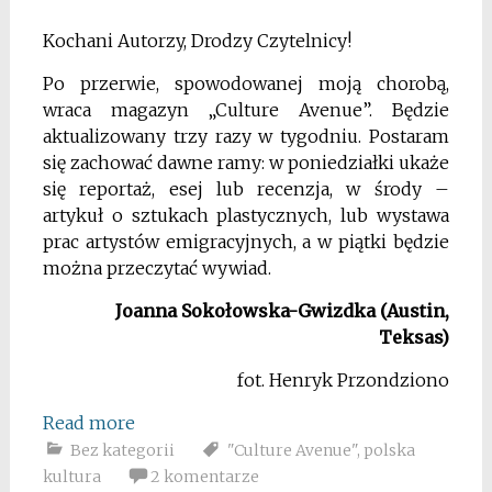
Kochani Autorzy, Drodzy Czytelnicy!
Po przerwie, spowodowanej moją chorobą,
wraca magazyn „Culture Avenue”. Będzie
aktualizowany trzy razy w tygodniu. Postaram
się zachować dawne ramy: w poniedziałki ukaże
się reportaż, esej lub recenzja, w środy –
artykuł o sztukach plastycznych, lub wystawa
prac artystów emigracyjnych, a w piątki będzie
można przeczytać wywiad.
Joanna Sokołowska-Gwizdka (Austin,
Teksas)
fot. Henryk Przondziono
Read more
Bez kategorii
"Culture Avenue"
,
polska
kultura
2 komentarze