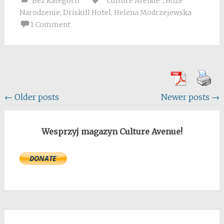
Bez kategorii
"Culture Avenue"
,
Boże
Narodzenie
,
Driskill Hotel
,
Helena Modrzejewska
1 Comment
Posts
←
Older posts
Newer posts
→
navigation
Wesprzyj magazyn Culture Avenue!