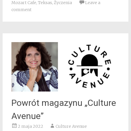
Mozart Cafe
,
Teksas
,
Życzenia
Leave a
comment
Powrót magazynu „Culture
Avenue”
2 maja 2022
Culture Avenue