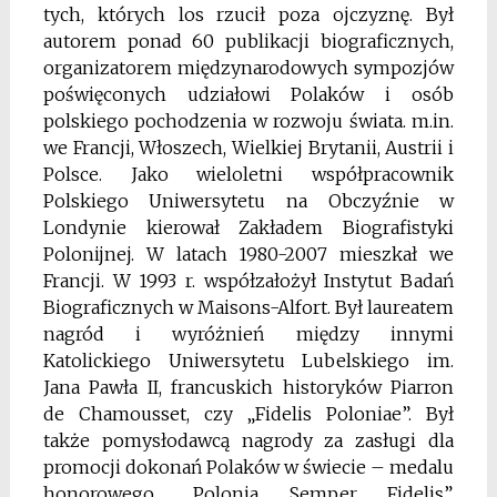
tych, których los rzucił poza ojczyznę. Był
autorem ponad 60 publikacji biograficznych,
organizatorem międzynarodowych sympozjów
poświęconych udziałowi Polaków i osób
polskiego pochodzenia w rozwoju świata. m.in.
we Francji, Włoszech, Wielkiej Brytanii, Austrii i
Polsce. Jako wieloletni współpracownik
Polskiego Uniwersytetu na Obczyźnie w
Londynie kierował Zakładem Biografistyki
Polonijnej. W latach 1980-2007 mieszkał we
Francji. W 1993 r. współzałożył Instytut Badań
Biograficznych w Maisons-Alfort. Był laureatem
nagród i wyróżnień między innymi
Katolickiego Uniwersytetu Lubelskiego im.
Jana Pawła II, francuskich historyków Piarron
de Chamousset, czy „Fidelis Poloniae”. Był
także pomysłodawcą nagrody za zasługi dla
promocji dokonań Polaków w świecie – medalu
honorowego „Polonia Semper Fidelis”,