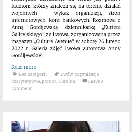
ludziom, którzy znależli się na terenie działań
wojennych – wykaz organizacji, stron
internetowych, kont bankowych. Rozmowa z
Anną Gordijewską, dziennikarką „Kuriera
Galicyjskiego” ze Lwowa, zorganizowaną przez
magazyn „Culture Avenue” w sobotę 26 lutego
2022 r. Galeria zdjęć Lwowa autorstwa Anny
Gordijewskiej.
Read more
Bez kategorii
Lwów
,
organizacje
charytatywne
,
pomoc
,
Ukraina
Leave a
comment