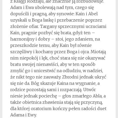
z Księgi Rodzaju, ale znacznie ją rozbudowuje.
Adam i Ewa ubolewają nad tym, czego się
dopuścili i pragną, aby synowie: Kain i Abel
uzyskali u Boga łaskę i przebaczenie poprzez
złożenie ofiar. Targany sprzecznymi uczuciami
Kain, pragnie pozbyć się brata, gdyż ten –
harmonijny i dobry – stoi, jego zdaniem, na
przeszkodzie temu, aby Kain był równie
szczęśliwy i kochany przez Boga i ojca. Miotają
nim niepokój i lęk, choć stara się nie okazywać
bratu swojej nienawiści, aby w ten sposób
zmylić go i unicestwić na odludziu, w nadziei,
że nikt tego nie zauważy. Zbrodni jednak ukryć
się nie da. Bóg skazuje Kaina na wygnanie, a
rodzice pozostają sami i rozpaczają. Utwór
niesie jednak pociechę – głos zmarłego Abla, a
także obietnica zbawienia stają się przyczyną,
dla której oratorium kończy pełen radości duet
Adama i Ewy.