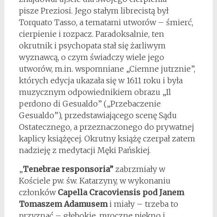
pisze Preziosi. Jego stałym librecistą był
Torquato Tasso, a tematami utworów – śmierć,
cierpienie i rozpacz. Paradoksalnie, ten
okrutnik i psychopata stał się żarliwym
wyznawcą, o czym świadczy wiele jego
utworów, m.in. wspomniane „Ciemne jutrznie”,
których edycja ukazała się w 1611 roku i była
muzycznym odpowiednikiem obrazu „Il
perdono di Gesualdo” („Przebaczenie
Gesualdo”), przedstawiającego scenę Sądu
Ostatecznego, a przeznaczonego do prywatnej
kaplicy książęcej. Okrutny książę czerpał zatem
nadzieję z medytacji Męki Pańskiej.
„
Tenebrae responsoria”
zabrzmiały w
Kościele pw. św. Katarzyny, w wykonaniu
członków
Capella Cracoviensis pod Janem
Tomaszem Adamusem
i miały – trzeba to
przyznać – głębokie, mroczne piękno i