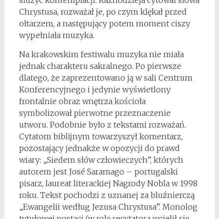
służyć kontemplacji. Kaznodzieja cytował słowa
Chrystusa, rozważał je, po czym klękał przed
ołtarzem, a następujący potem moment ciszy
wypełniała muzyka.
Na krakowskim festiwalu muzyka nie miała
jednak charakteru sakralnego. Po pierwsze
dlatego, że zaprezentowano ją w sali Centrum
Konferencyjnego i jedynie wyświetlony
frontalnie obraz wnętrza kościoła
symbolizował pierwotne przeznaczenie
utworu. Podobnie było z tekstami rozważań.
Cytatom biblijnym towarzyszył komentarz,
pozostający jednakże w opozycji do prawd
wiary: „Siedem słów człowieczych”, których
autorem jest José Saramago – portugalski
pisarz, laureat literackiej Nagrody Nobla w 1998
roku. Tekst pochodzi z uznanej za bluźnierczą
„Ewangelii według Jezusa Chrystusa”. Monolog
tytułowej postaci (w rolę recytatora wcielił się