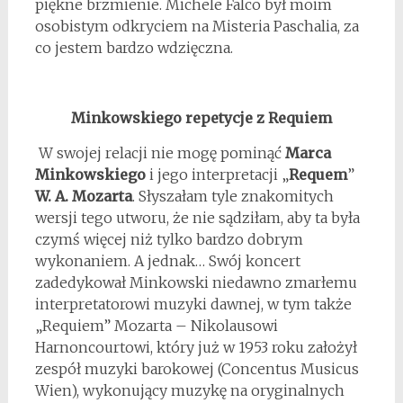
piękne brzmienie. Michele Falco był moim
osobistym odkryciem na Misteria Paschalia, za
co jestem bardzo wdzięczna.
Minkowskiego repetycje z Requiem
W swojej relacji nie mogę pominąć
Marca
Minkowskiego
i jego interpretacji „
Requem
”
W. A. Mozarta
. Słyszałam tyle znakomitych
wersji tego utworu, że nie sądziłam, aby ta była
czymś więcej niż tylko bardzo dobrym
wykonaniem. A jednak… Swój koncert
zadedykował Minkowski niedawno zmarłemu
interpretatorowi muzyki dawnej, w tym także
„Requiem” Mozarta – Nikolausowi
Harnoncourtowi, który już w 1953 roku założył
zespół muzyki barokowej (Concentus Musicus
Wien), wykonujący muzykę na oryginalnych