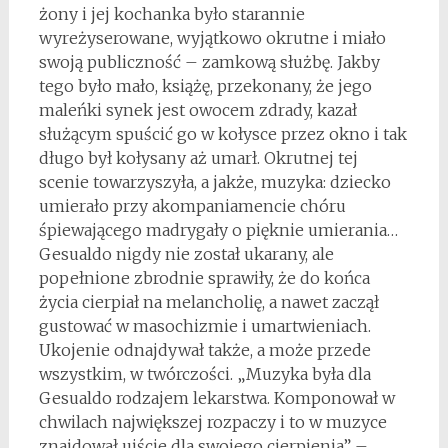
żony i jej kochanka było starannie
wyreżyserowane, wyjątkowo okrutne i miało
swoją publiczność – zamkową służbę. Jakby
tego było mało, książę, przekonany, że jego
maleńki synek jest owocem zdrady, kazał
służącym spuścić go w kołysce przez okno i tak
długo był kołysany aż umarł. Okrutnej tej
scenie towarzyszyła, a jakże, muzyka: dziecko
umierało przy akompaniamencie chóru
śpiewającego madrygały o pięknie umierania…
Gesualdo nigdy nie został ukarany, ale
popełnione zbrodnie sprawiły, że do końca
życia cierpiał na melancholię, a nawet zaczął
gustować w masochizmie i umartwieniach.
Ukojenie odnajdywał także, a może przede
wszystkim, w twórczości. „Muzyka była dla
Gesualdo rodzajem lekarstwa. Komponował w
chwilach największej rozpaczy i to w muzyce
znajdował ujście dla swojego cierpienia” –