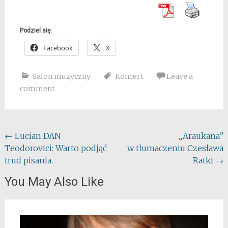
Podziel się:
Facebook
X
Salon muzyczny
Koncert
Leave a
comment
Post
←
Lucian DAN
„Araukana”
Teodorovici: Warto podjąć
w tłumaczeniu Czesława
navigation
trud pisania.
Ratki
→
You May Also Like