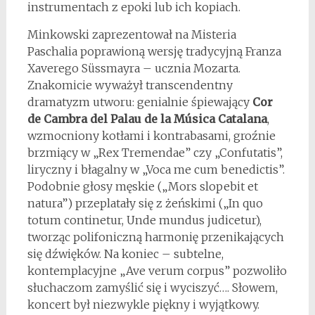
instrumentach z epoki lub ich kopiach.
Minkowski zaprezentował na Misteria
Paschalia poprawioną wersję tradycyjną Franza
Xaverego Süssmayra – ucznia Mozarta.
Znakomicie wyważył transcendentny
dramatyzm utworu: genialnie śpiewający
Cor
de Cambra del Palau de la Música Catalana
,
wzmocniony kotłami i kontrabasami, groźnie
brzmiący w „Rex Tremendae” czy „Confutatis”,
liryczny i błagalny w „Voca me cum benedictis”.
Podobnie głosy męskie („Mors slopebit et
natura”) przeplatały się z żeńskimi („In quo
totum continetur, Unde mundus judicetur),
tworząc polifoniczną harmonię przenikających
się dźwięków. Na koniec – subtelne,
kontemplacyjne „Ave verum corpus” pozwoliło
słuchaczom zamyślić się i wyciszyć…. Słowem,
koncert był niezwykle piękny i wyjątkowy.