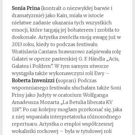
Sonia Prina
(kontralt o niezwykłej barwie i
dramatyzmie) jako Kain, miała w istocie
niełatwe zadanie ukazania tych wszystkich
emocji, które targają jej bohaterem i zrobiła to
doskonale. Artystka zwróciła moją uwagę już w
2013 roku, kiedy to podczas festiwalu
Wratislavia Cantans brawurowo zaśpiewała rolę
Galatei w operze pasterskiej G. F. Händla „Acis,
Galatea i Polifem”. W tym samym utworze
wystąpiła także wykonawczyni roli Ewy –
Roberta Invenizzi (
sopran). Podczas
wspomnianego festiwalu słuchałam także Soni
Priny jako Judyty w oratorium Wolfganga
Amadeusza Mozarta „La Betulia liberata KV
118”. Po raz kolejny mogłam przekonać się, jaka
z niej wspaniała interpretatorka różnorodnego
repertuaru. Artystka o emploi współczesnej
wokalistki rockowej – była w tytułowej roli