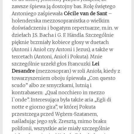
zawsze śpiewa ją dostojny bas. Rolę świętego
Antoniego zaśpiewała
Cécile van de Sant
–
holenderska mezzosopranistka o wielkim
doświadczeniu i bogatym repertuarze, m.in. w
dziełach J.S. Bacha i G. F. Händla. Szczególnie
pięknie brzmiały kobiece głosy w duetach
(Antoni i Anioł czy Antoni i Jezus), a także w
tercetach (Antoni, Anioł i Pokuta). Mnie
szczególnie urzekł głos Francuzki
Lei
Desandre
(mezzosopran) w roli Anioła, kiedy z
towarzyszeniem oboju śpiewała „Con questo
scudo” albo ze smyczkami, lutnią i
kontrabasem: „Qual nocchiero in mezzo
l`onde”. Interesująca była także aria „Egli di
notte e giorno gira”, w której Pokuta
przestrzega przed Wężem-Szatanem,
naśladując jego syk. Zresztą, mimo braku
polifonii, wszystkie arie miały szczególnie