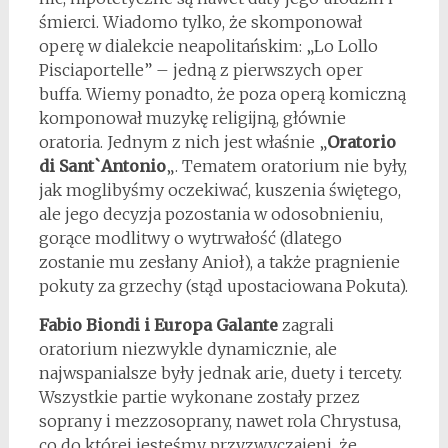
śmierci. Wiadomo tylko, że skomponował
operę w dialekcie neapolitańskim: „Lo Lollo
Pisciaportelle” – jedną z pierwszych oper
buffa. Wiemy ponadto, że poza operą komiczną
komponował muzykę religijną, głównie
oratoria. Jednym z nich jest właśnie „
Oratorio
di Sant`Antonio
„. Tematem oratorium nie były,
jak moglibyśmy oczekiwać, kuszenia świętego,
ale jego decyzja pozostania w odosobnieniu,
gorące modlitwy o wytrwałość (dlatego
zostanie mu zesłany Anioł), a także pragnienie
pokuty za grzechy (stąd upostaciowana Pokuta).
Fabio Biondi i Europa Galante
zagrali
oratorium niezwykle dynamicznie, ale
najwspanialsze były jednak arie, duety i tercety.
Wszystkie partie wykonane zostały przez
soprany i mezzosoprany, nawet rola Chrystusa,
co do której jesteśmy przyzwyczajeni, że