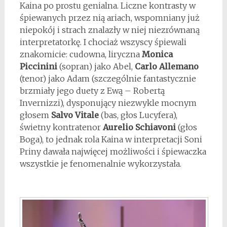
Kaina po prostu genialna. Liczne kontrasty w
śpiewanych przez nią ariach, wspomniany już
niepokój i strach znalazły w niej niezrównaną
interpretatorkę. I chociaż wszyscy śpiewali
znakomicie: cudowna, liryczna
Monica
Piccinini
(sopran) jako Abel,
Carlo Allemano
(tenor) jako Adam (szczególnie fantastycznie
brzmiały jego duety z Ewą – Robertą
Invernizzi), dysponujący niezwykle mocnym
głosem
Salvo Vitale
(bas, głos Lucyfera),
świetny kontratenor
Aurelio Schiavoni
(głos
Boga), to jednak rola Kaina w interpretacji Soni
Priny dawała najwięcej możliwości i śpiewaczka
wszystkie je fenomenalnie wykorzystała.