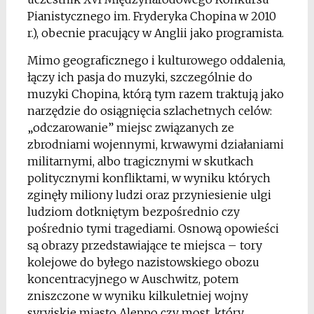
Pianistycznego im. Fryderyka Chopina w 2010
r.), obecnie pracujący w Anglii jako programista.
Mimo geograficznego i kulturowego oddalenia,
łączy ich pasja do muzyki, szczególnie do
muzyki Chopina, którą tym razem traktują jako
narzędzie do osiągnięcia szlachetnych celów:
„odczarowanie” miejsc związanych ze
zbrodniami wojennymi, krwawymi działaniami
militarnymi, albo tragicznymi w skutkach
politycznymi konfliktami, w wyniku których
zginęły miliony ludzi oraz przyniesienie ulgi
ludziom dotkniętym bezpośrednio czy
pośrednio tymi tragediami. Osnową opowieści
są obrazy przedstawiające te miejsca – tory
kolejowe do byłego nazistowskiego obozu
koncentracyjnego w Auschwitz, potem
zniszczone w wyniku kilkuletniej wojny
syryjskie miasto Aleppo czy most, który