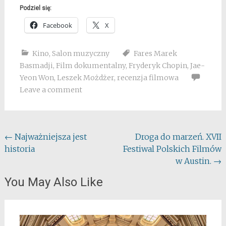
Podziel się:
Facebook
X
Kino
,
Salon muzyczny
Fares Marek
Basmadji
,
Film dokumentalny
,
Fryderyk Chopin
,
Jae-
Yeon Won
,
Leszek Możdżer
,
recenzja filmowa
Leave a comment
Post
←
Najważniejsza jest
Droga do marzeń. XVII
historia
Festiwal Polskich Filmów
navigation
w Austin.
→
You May Also Like