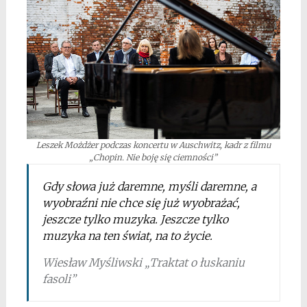
Leszek Możdżer podczas koncertu w Auschwitz, kadr z filmu
„Chopin. Nie boję się ciemności”
Gdy słowa już daremne, myśli daremne, a
wyobraźni nie chce się już wyobrażać,
jeszcze tylko muzyka. Jeszcze tylko
muzyka na ten świat, na to życie.
Wiesław Myśliwski „Traktat o łuskaniu
fasoli”