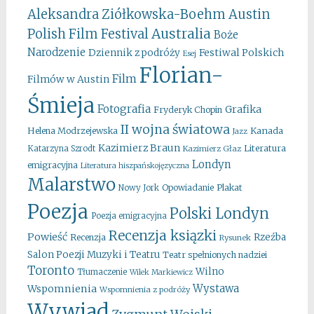
Aleksandra Ziółkowska-Boehm
Austin
Australia
Polish Film Festival
Boże
Narodzenie
Festiwal Polskich
Dziennik z podróży
Esej
Florian-
Film
Filmów w Austin
Śmieja
Fotografia
Grafika
Fryderyk Chopin
II wojna światowa
Kanada
Helena Modrzejewska
Jazz
Kazimierz Braun
Literatura
Katarzyna Szrodt
Kazimierz Głaz
Londyn
emigracyjna
Literatura hiszpańskojęzyczna
Malarstwo
Opowiadanie
Plakat
Nowy Jork
Poezja
Polski Londyn
Poezja emigracyjna
Recenzja ksiązki
Powieść
Rzeźba
Recenzja
Rysunek
Salon Poezji Muzyki i Teatru
Teatr spełnionych nadziei
Toronto
Wilno
Tłumaczenie
Wilek Markiewicz
Wystawa
Wspomnienia
Wspomnienia z podróży
Wywiad