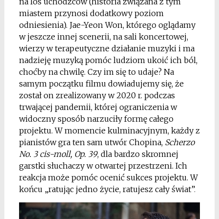
na los uchodźców (historia związana z tym
miastem przynosi dodatkowy poziom
odniesienia). Jae-Yeon Won, którego oglądamy
w jeszcze innej scenerii, na sali koncertowej,
wierzy w terapeutyczne działanie muzyki i ma
nadzieję muzyką pomóc ludziom ukoić ich ból,
choćby na chwilę. Czy im się to udaje? Na
samym początku filmu dowiadujemy się, że
został on zrealizowany w 2020 r. podczas
trwającej pandemii, której ograniczenia w
widoczny sposób narzuciły formę całego
projektu. W momencie kulminacyjnym, każdy z
pianistów gra ten sam utwór Chopina,
Scherzo
No. 3 cis-moll, Op. 39
, dla bardzo skromnej
garstki słuchaczy w otwartej przestrzeni. Ich
reakcja może pomóc ocenić sukces projektu. W
końcu „ratując jedno życie, ratujesz cały świat”
.