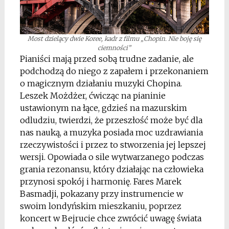
Most dzielący dwie Koree, kadr z filmu „Chopin. Nie boję się
ciemności”
Pianiści mają przed sobą trudne zadanie, ale
podchodzą do niego z zapałem i przekonaniem
o magicznym działaniu muzyki Chopina.
Leszek Możdżer, ćwicząc na pianinie
ustawionym na łące, gdzieś na mazurskim
odludziu, twierdzi, że przeszłość może być dla
nas nauką, a muzyka posiada moc uzdrawiania
rzeczywistości i przez to stworzenia jej lepszej
wersji. Opowiada o sile wytwarzanego podczas
grania rezonansu, który działając na człowieka
przynosi spokój i harmonię. Fares Marek
Basmadji, pokazany przy instrumencie w
swoim londyńskim mieszkaniu, poprzez
koncert w Bejrucie chce zwrócić uwagę świata