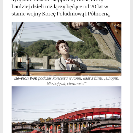
bardziej dzieli niż łączy będące od 70 lat w
stanie wojny Koreę Południową i Północną.
Jae-Yeon Won
podczas koncertu w Korei, kadr z filmu „Chopin.
Nie boję się ciemności”