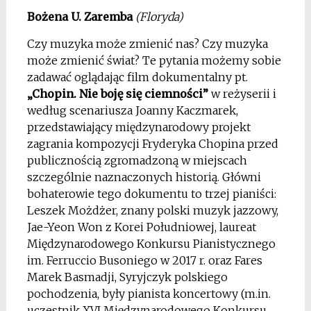
Bożena U. Zaremba
(Floryda)
Czy muzyka może zmienić nas? Czy muzyka
może zmienić świat? Te pytania możemy sobie
zadawać oglądając film dokumentalny pt.
„Chopin. Nie boję się ciemności”
w reżyserii i
według scenariusza Joanny Kaczmarek,
przedstawiający międzynarodowy projekt
zagrania kompozycji Fryderyka Chopina przed
publicznością zgromadzoną w miejscach
szczególnie naznaczonych historią. Główni
bohaterowie tego dokumentu to trzej pianiści:
Leszek Możdżer, znany polski muzyk jazzowy,
Jae-Yeon Won z Korei Południowej, laureat
Międzynarodowego Konkursu Pianistycznego
im. Ferruccio Busoniego w 2017 r. oraz Fares
Marek Basmadji, Syryjczyk polskiego
pochodzenia, były pianista koncertowy (m.in.
uczestnik XVI Międzynarodowego Konkursu