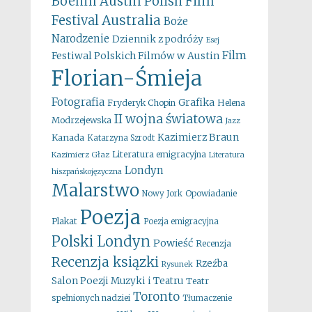
Boehm
Austin Polish Film
Australia
Festival
Boże
Narodzenie
Dziennik z podróży
Esej
Film
Festiwal Polskich Filmów w Austin
Florian-Śmieja
Fotografia
Grafika
Fryderyk Chopin
Helena
II wojna światowa
Modrzejewska
Jazz
Kazimierz Braun
Kanada
Katarzyna Szrodt
Literatura emigracyjna
Kazimierz Głaz
Literatura
Londyn
hiszpańskojęzyczna
Malarstwo
Opowiadanie
Nowy Jork
Poezja
Plakat
Poezja emigracyjna
Polski Londyn
Powieść
Recenzja
Recenzja ksiązki
Rzeźba
Rysunek
Salon Poezji Muzyki i Teatru
Teatr
Toronto
spełnionych nadziei
Tłumaczenie