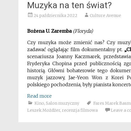
Muzyka na ten świat?
24 października 2022
Culture Avenue
Bożena U. Zaremba
(Floryda)
Czy muzyka może zmienić nas? Czy muzyk
zadawać oglądając film dokumentalny pt.
„C
scenariusza Joanny Kaczmarek, przedstawi
Fryderyka Chopina przed publicznością z
historią. Główni bohaterowie tego dokument
muzyk jazzowy, Jae-Yeon Won z Korei Po
polskiego pochodzenia, były pianista koncert
Read more
Kino
,
Salon muzyczny
Fares Marek Basm
Leszek Możdżer
,
recenzja filmowa
Leave a 