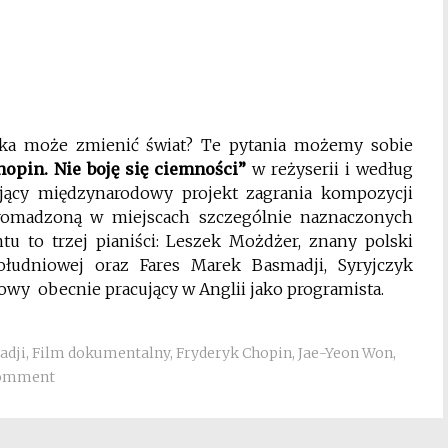
a może zmienić świat? Te pytania możemy sobie
hopin. Nie boję się ciemności”
w reżyserii i według
ający międzynarodowy projekt zagrania kompozycji
gromadzoną w miejscach szczególnie naznaczonych
u to trzej pianiści: Leszek Możdżer, znany polski
łudniowej oraz Fares Marek Basmadji, Syryjczyk
owy obecnie pracujący w Anglii jako programista.
adji
,
Film dokumentalny
,
Fryderyk Chopin
,
Jae-Yeon Won
,
comment