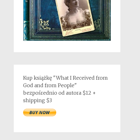
Kup książkę "What I Received from
God and from People"
bezpośrednio od autora $12 +
shipping $3