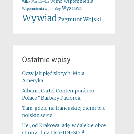
Wspomnienia
Wilno
Wilek Markiewicz
Wystawa
Wspomnienia z podróży
Wywiad
Zygmunt Wojski
Ostatnie wpisy
Oczy jak pięć złotych. Moja
Ameryka.
Album „Cartel Contemporáneo
Polaco” Barbary Paciorek
Tam, gdzie na francuskiej ziemi bije
polskie serce
Hej, od Krakowa jadę, w dalekie obce
strony… i na Listę UNESCO!