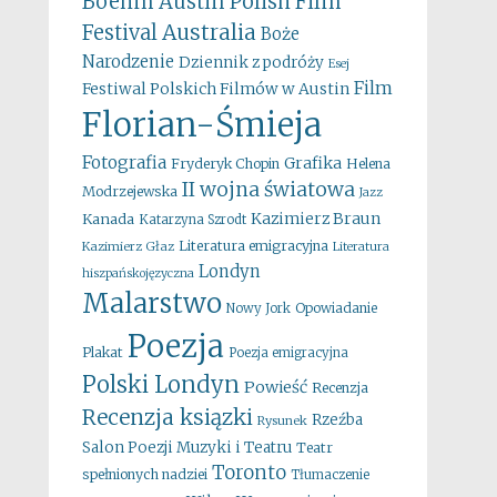
Boehm
Austin Polish Film
Australia
Festival
Boże
Narodzenie
Dziennik z podróży
Esej
Film
Festiwal Polskich Filmów w Austin
Florian-Śmieja
Fotografia
Grafika
Fryderyk Chopin
Helena
II wojna światowa
Modrzejewska
Jazz
Kazimierz Braun
Kanada
Katarzyna Szrodt
Literatura emigracyjna
Kazimierz Głaz
Literatura
Londyn
hiszpańskojęzyczna
Malarstwo
Opowiadanie
Nowy Jork
Poezja
Plakat
Poezja emigracyjna
Polski Londyn
Powieść
Recenzja
Recenzja ksiązki
Rzeźba
Rysunek
Salon Poezji Muzyki i Teatru
Teatr
Toronto
spełnionych nadziei
Tłumaczenie