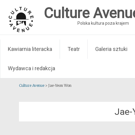
Skip
Culture Avenu
to
content
Polska kultura poza krajem
Kawiarnia literacka
Teatr
Galeria sztuki
Wydawca i redakcja
Culture Avenue
>
Jae-Yeon Won
Jae-