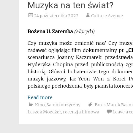
Muzyka na ten świat?
24 października 2022
Culture Avenue
Bożena U. Zaremba
(Floryda)
Czy muzyka może zmienić nas? Czy muzyk
zadawać oglądając film dokumentalny pt.
„C
scenariusza Joanny Kaczmarek, przedstawi
Fryderyka Chopina przed publicznością z
historią. Główni bohaterowie tego dokument
muzyk jazzowy, Jae-Yeon Won z Korei Po
polskiego pochodzenia, były pianista koncert
Read more
Kino
,
Salon muzyczny
Fares Marek Basm
Leszek Możdżer
,
recenzja filmowa
Leave a 