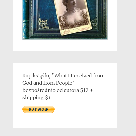
Kup książkę "What I Received from
God and from People"
bezpośrednio od autora $12 +
shipping $3