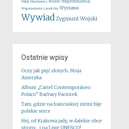
Wspomnienia
Wilno
Wilek Markiewicz
Wystawa
Wspomnienia z podróży
Wywiad
Zygmunt Wojski
Ostatnie wpisy
Oczy jak pięć złotych. Moja
Ameryka.
Album „Cartel Contemporáneo
Polaco” Barbary Paciorek
Tam, gdzie na francuskiej ziemi bije
polskie serce
Hej, od Krakowa jadę, w dalekie obce
strony… i na Listę UNESCO!