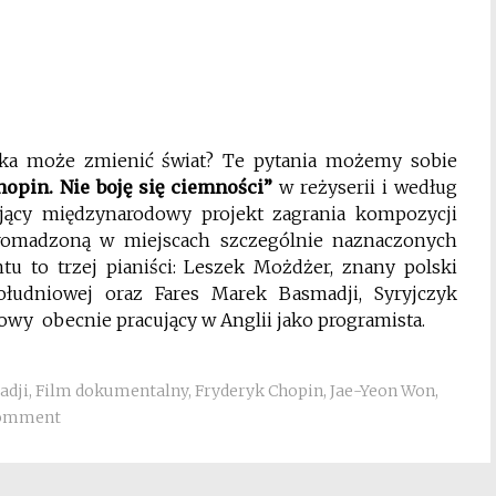
a może zmienić świat? Te pytania możemy sobie
hopin. Nie boję się ciemności”
w reżyserii i według
ający międzynarodowy projekt zagrania kompozycji
gromadzoną w miejscach szczególnie naznaczonych
u to trzej pianiści: Leszek Możdżer, znany polski
łudniowej oraz Fares Marek Basmadji, Syryjczyk
owy obecnie pracujący w Anglii jako programista.
adji
,
Film dokumentalny
,
Fryderyk Chopin
,
Jae-Yeon Won
,
comment