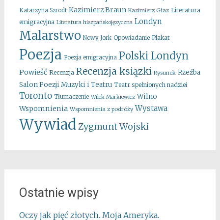
Kazimierz Braun
Literatura
Katarzyna Szrodt
Kazimierz Głaz
Londyn
emigracyjna
Literatura hiszpańskojęzyczna
Malarstwo
Opowiadanie
Plakat
Nowy Jork
Poezja
Polski Londyn
Poezja emigracyjna
Recenzja ksiązki
Powieść
Rzeźba
Recenzja
Rysunek
Salon Poezji Muzyki i Teatru
Teatr spełnionych nadziei
Toronto
Wilno
Tłumaczenie
Wilek Markiewicz
Wystawa
Wspomnienia
Wspomnienia z podróży
Wywiad
Zygmunt Wojski
Ostatnie wpisy
Oczy jak pięć złotych. Moja Ameryka.