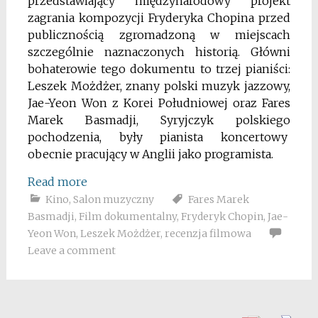
przedstawiający międzynarodowy projekt
zagrania kompozycji Fryderyka Chopina przed
publicznością zgromadzoną w miejscach
szczególnie naznaczonych historią. Główni
bohaterowie tego dokumentu to trzej pianiści:
Leszek Możdżer, znany polski muzyk jazzowy,
Jae-Yeon Won z Korei Południowej oraz Fares
Marek Basmadji, Syryjczyk polskiego
pochodzenia, były pianista koncertowy
obecnie pracujący w Anglii jako programista.
Read more
Kino
,
Salon muzyczny
Fares Marek
Basmadji
,
Film dokumentalny
,
Fryderyk Chopin
,
Jae-
Yeon Won
,
Leszek Możdżer
,
recenzja filmowa
Leave a comment