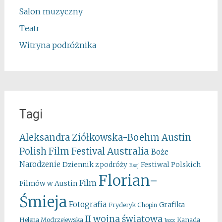
Salon muzyczny
Teatr
Witryna podróżnika
Tagi
Aleksandra Ziółkowska-Boehm
Austin
Australia
Polish Film Festival
Boże
Narodzenie
Festiwal Polskich
Dziennik z podróży
Esej
Florian-
Film
Filmów w Austin
Śmieja
Fotografia
Grafika
Fryderyk Chopin
II wojna światowa
Kanada
Helena Modrzejewska
Jazz