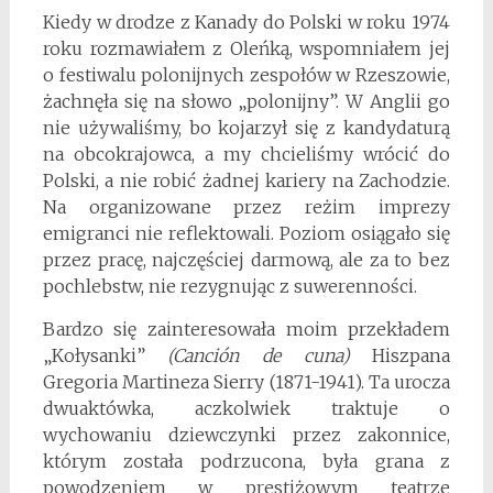
Kiedy w drodze z Kanady do Polski w roku 1974
roku rozmawiałem z Oleńką, wspomniałem jej
o festiwalu polonijnych zespołów w Rzeszowie,
żachnęła się na słowo „polonijny”. W Anglii go
nie używaliśmy, bo kojarzył się z kandydaturą
na obcokrajowca, a my chcieliśmy wrócić do
Polski, a nie robić żadnej kariery na Zachodzie.
Na organizowane przez reżim imprezy
emigranci nie reflektowali. Poziom osiągało się
przez pracę, najczęściej darmową, ale za to bez
pochlebstw, nie rezygnując z suwerenności.
Bardzo się zainteresowała moim przekładem
„Kołysanki”
(Canción de cuna)
Hiszpana
Gregoria Martineza Sierry (1871-1941). Ta urocza
dwuaktówka, aczkolwiek traktuje o
wychowaniu dziewczynki przez zakonnice,
którym została podrzucona, była grana z
powodzeniem w prestiżowym teatrze