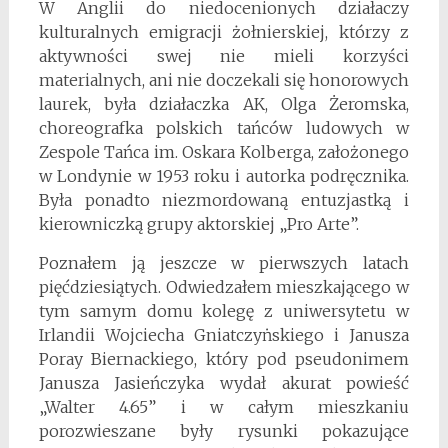
W Anglii do niedocenionych działaczy
kulturalnych emigracji żołnierskiej, którzy z
aktywności swej nie mieli korzyści
materialnych, ani nie doczekali się honorowych
laurek, była działaczka AK, Olga Żeromska,
choreografka polskich tańców ludowych w
Zespole Tańca im. Oskara Kolberga, założonego
w Londynie w 1953 roku i autorka podręcznika.
Była ponadto niezmordowaną entuzjastką i
kierowniczką grupy aktorskiej „Pro Arte”.
Poznałem ją jeszcze w pierwszych latach
pięćdziesiątych. Odwiedzałem mieszkającego w
tym samym domu kolegę z uniwersytetu w
Irlandii Wojciecha Gniatczyṅskiego i Janusza
Poray Biernackiego, który pod pseudonimem
Janusza Jasieńczyka wydał akurat powieść
„Walter 4.65” i w całym mieszkaniu
porozwieszane były rysunki pokazujące