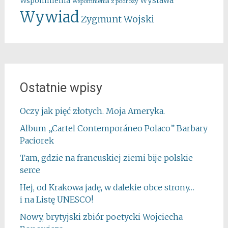
Wystawa
Wspomnienia
Wspomnienia z podróży
Wywiad
Zygmunt Wojski
Ostatnie wpisy
Oczy jak pięć złotych. Moja Ameryka.
Album „Cartel Contemporáneo Polaco” Barbary
Paciorek
Tam, gdzie na francuskiej ziemi bije polskie
serce
Hej, od Krakowa jadę, w dalekie obce strony…
i na Listę UNESCO!
Nowy, brytyjski zbiór poetycki Wojciecha