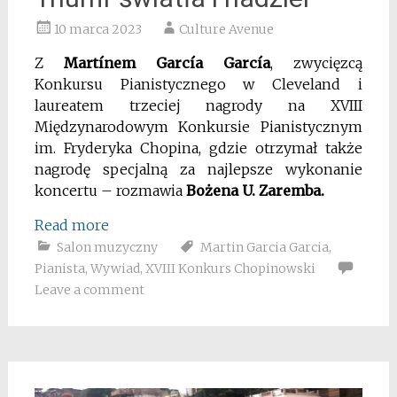
10 marca 2023
Culture Avenue
Z
Martínem García García
, zwycięzcą
Konkursu Pianistycznego w Cleveland i
laureatem trzeciej nagrody na XVIII
Międzynarodowym Konkursie Pianistycznym
im. Fryderyka Chopina, gdzie otrzymał także
nagrodę specjalną za najlepsze wykonanie
koncertu – rozmawia
Bożena U. Zaremba.
Read more
Salon muzyczny
Martin Garcia Garcia
,
Pianista
,
Wywiad
,
XVIII Konkurs Chopinowski
Leave a comment