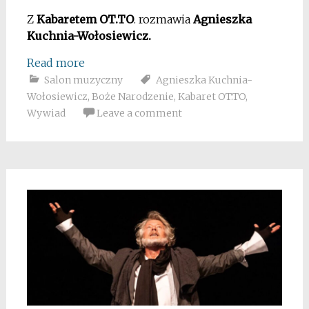
Z
Kabaretem OT.TO
. rozmawia
Agnieszka
Kuchnia-Wołosiewicz.
Read more
Salon muzyczny
Agnieszka Kuchnia-
Wołosiewicz
,
Boże Narodzenie
,
Kabaret OT.TO
,
Wywiad
Leave a comment