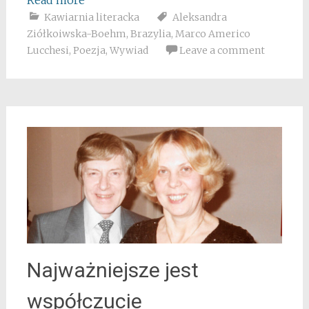
Kawiarnia literacka
Aleksandra
Ziółkoiwska-Boehm
,
Brazylia
,
Marco Americo
Lucchesi
,
Poezja
,
Wywiad
Leave a comment
Najważniejsze jest
współczucie