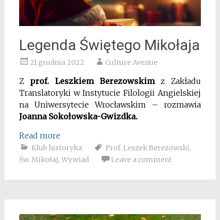
Legenda Świętego Mikołaja
21 grudnia 2022
Culture Avenue
Z
prof. Leszkiem Berezowskim
z Zakładu
Translatoryki w Instytucie Filologii Angielskiej
na Uniwersytecie Wrocławskim – rozmawia
Joanna Sokołowska-Gwizdka.
Read more
Klub historyka
Prof. Leszek Berezowski
,
Św. Mikołaj
,
Wywiad
Leave a comment