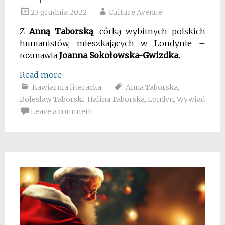
23 grudnia 2022
Culture Avenue
Z
Anną Taborską
, córką wybitnych polskich
humanistów, mieszkających w Londynie –
rozmawia
Joanna Sokołowska-Gwizdka.
Read more
Kawiarnia literacka
Anna Taborska
,
Bolesław Taborski
,
Halina Taborska
,
Londyn
,
Wywiad
Leave a comment