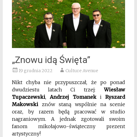
„Znowu idą Święta”
19 grudnia 2022
Culture Avenue
Nikt chyba nie przypuszczał, że po ponad
dwudziestu latach Ci trzej:
Wiesław
Tupaczewski
,
Andrzej Tomanek
i
Ryszard
Makowski
znów staną wspólnie na scenie
oraz, by razem będą pracować w studio
nagraniowym. A jednak zgotowali swoim
fanom mikołajowo-świąteczny prezent
artystyczny!