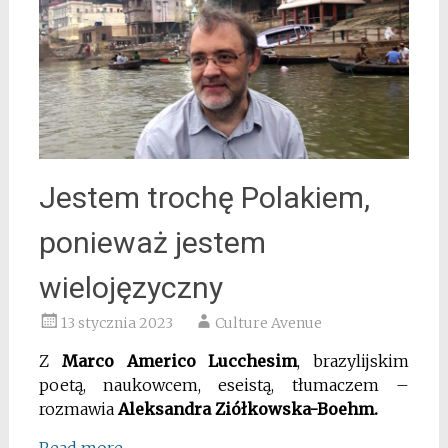
Jestem trochę Polakiem,
ponieważ jestem
wielojęzyczny
13 stycznia 2023
Culture Avenue
Z
Marco Americo Lucchesim
, brazylijskim
poetą, naukowcem, eseistą, tłumaczem –
rozmawia
Aleksandra Ziółkowska-Boehm.
Read more