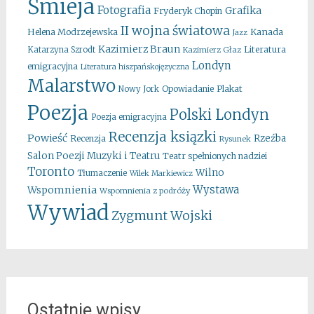
Śmieja
Fotografia
Grafika
Fryderyk Chopin
II wojna światowa
Kanada
Helena Modrzejewska
Jazz
Kazimierz Braun
Literatura
Katarzyna Szrodt
Kazimierz Głaz
Londyn
emigracyjna
Literatura hiszpańskojęzyczna
Malarstwo
Opowiadanie
Plakat
Nowy Jork
Poezja
Polski Londyn
Poezja emigracyjna
Recenzja ksiązki
Powieść
Rzeźba
Recenzja
Rysunek
Salon Poezji Muzyki i Teatru
Teatr spełnionych nadziei
Toronto
Wilno
Tłumaczenie
Wilek Markiewicz
Wystawa
Wspomnienia
Wspomnienia z podróży
Wywiad
Zygmunt Wojski
Ostatnie wpisy