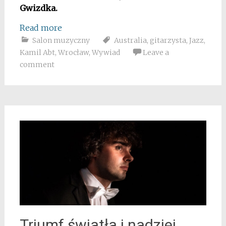
Gwizdka.
Read more
Salon muzyczny
Australia
,
gitarzysta
,
Jazz
,
Kamil Abt
,
Wrocław
,
Wywiad
Leave a
comment
Triumf światła i nadziei