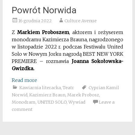
Powrót Norwida
16 grudnia 2022
Culture Avenue
Z
Markiem Proboszem
, aktorem i reżyserem
monodramu Kazimierza Brauna, nagrodzonego
w listopadzie 2022 r. podczas Festiwalu United
Solo w Nowym Jorku nagrodą BEST NEW YORK
PREMIERE – rozmawia
Joanna Sokołowska-
Gwizdka.
Read more
Kawiarnia literacka
,
Teatr
Cyprian Kamil
Norwid
,
Kazimierz Braun
,
Marek Probosz
,
Monodram
,
UNITED SOLO
,
Wywiad
Leave a
comment