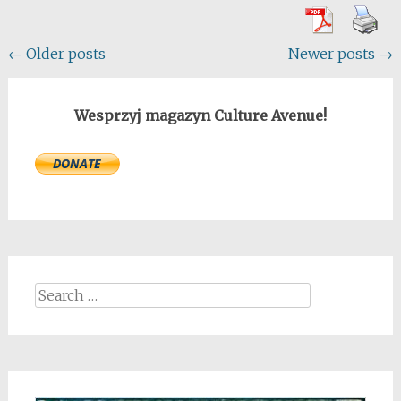
Posts
←
Older posts
Newer posts
→
navigation
Wesprzyj magazyn Culture Avenue!
Search
for: